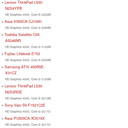
Lenovo ThinkPad L530-
N2S4YPB
HD Graphics 4000, Core i5 3230M
Asus V550CA-CJ104H
HD Graphics 4000, Core i3 2365M
Toshiba Satellite C55-
A5246NR
HD Graphics 4000, Core i3 3120M
Fujitsu Lifebook E753
HD Graphics 4000, Core i5 3230M
Samsung ATIV 450R5E-
X01CZ
HD Graphics 4000, Core i3 3120M
Lenovo ThinkPad L530-
N2S3RGE
HD Graphics 4000, Core i5 3210M
Sony Vaio SV-F1521C2E
HD Graphics 4000, Core i3 3217U
Asus PU500CA-XO016X
HD Graphics 4000, Core i3 3217U