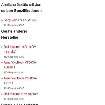
Ähnliche Geräte mit den
selben Spezifikationen
Sony Vaio SV-F15A1C5E
HD Graphics 4000
Geräte
anderer
Hersteller
Dell Inspiron 15R i15RM-
7537sLV
HD Graphics 4000
Asus VivoBook V500CA-
CJ106H
HD Graphics 4000
Asus VivoBook V500CA-
DB71T
HD Graphics 4000
Dell Inspiron i15z-4801slv
HD Graphics 4000
Geräte eines
anderen