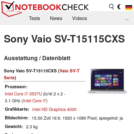
Tests
News
Videos
...
Benchmarks & Tech
Externe Tests
Sony Vaio SV-T15115CXS
Kaufberatung
Deals
Suche
Jobs
Ausstattung / Datenblatt
Forum
Sony Vaio SV-T15115CXS (
Vaio SV-T
Serie
)
Prozessor
Intel Core i7-3537U
2c/4t 2 x 2 -
3.1 GHz (
Intel Core i7
)
Grafikkarte
Intel HD Graphics 4000
Bildschirm
15.50 Zoll 16:9, 1920 x 1080 Pixel, spiegelnd: ja
Gewicht
2.3 kg