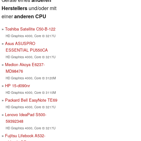
Herstellers
und/oder mit
einer
anderen CPU
Toshiba Satellite C50-B-122
HD Graphics 4000, Core i3 3217U
Asus ASUSPRO
ESSENTIAL PU550CA
HD Graphics 4000, Core i3 3217U
Medion Akoya E6237-
MD98476
HD Graphics 4000, Core i3 3120M
HP 15-d090nr
HD Graphics 4000, Core i3 3110M
Packard Bell EasyNote TE69
HD Graphics 4000, Core i3 3217U
Lenovo IdeaPad S500-
59392348
HD Graphics 4000, Core i3 3217U
Fujitsu Lifebook A532-