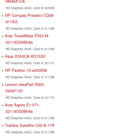
0M45A1DE
HD Graphics 4000, Core i5 3230M
HP Compaq Presario CQ58-
d11SG
HD Graphics 4000, Core i3 3110M
Acer TravelMate P253-M-
33114G50Mnks
HD Graphics 4000, Core i3 3110M
Asus X550CA-XO153H
HD Graphics 4000, Core i3 3217U
HP Pavilion 15-e003SM
HD Graphics 4000, Core i3 3110M
Lenovo IdeaPad S500-
59397130
HD Graphics 4000, Core i3 3217U
Acer Aspire E1-571-
33114G50Mnks
HD Graphics 4000, Core i3 3110M
Toshiba Satellite C50-A-17R
HD Graphics 4000, Core i3 3110M