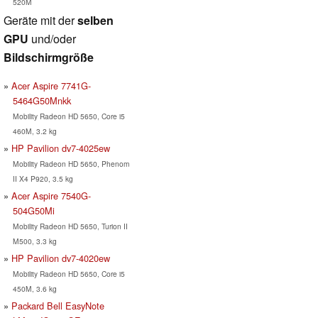
520M
Geräte mit der
selben
GPU
und/oder
Bildschirmgröße
Acer Aspire 7741G-
5464G50Mnkk
Mobility Radeon HD 5650, Core i5
460M, 3.2 kg
HP Pavilion dv7-4025ew
Mobility Radeon HD 5650, Phenom
II X4 P920, 3.5 kg
Acer Aspire 7540G-
504G50Mi
Mobility Radeon HD 5650, Turion II
M500, 3.3 kg
HP Pavilion dv7-4020ew
Mobility Radeon HD 5650, Core i5
450M, 3.6 kg
Packard Bell EasyNote