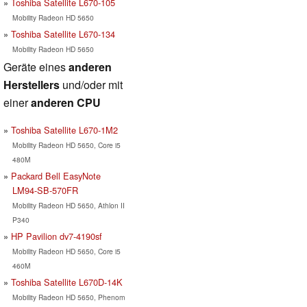
Toshiba Satellite L670-105
Mobility Radeon HD 5650
Toshiba Satellite L670-134
Mobility Radeon HD 5650
Geräte eines
anderen
Herstellers
und/oder mit
einer
anderen CPU
Toshiba Satellite L670-1M2
Mobility Radeon HD 5650, Core i5
480M
Packard Bell EasyNote
LM94-SB-570FR
Mobility Radeon HD 5650, Athlon II
P340
HP Pavilion dv7-4190sf
Mobility Radeon HD 5650, Core i5
460M
Toshiba Satellite L670D-14K
Mobility Radeon HD 5650, Phenom