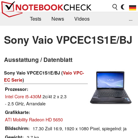
Tests
News
Videos
...
Benchmarks & Tech
Externe Tests
Sony Vaio VPCEC1S1E/BJ
Kaufberatung
Deals
Suche
Jobs
Ausstattung / Datenblatt
Forum
Sony Vaio VPCEC1S1E/BJ (
Vaio VPC-
EC Serie
)
Prozessor
Intel Core i5-430M
2c/4t 2 x 2.3
- 2.5 GHz, Arrandale
Grafikkarte
ATI Mobility Radeon HD 5650
Bildschirm
17.30 Zoll 16:9, 1920 x 1080 Pixel, spiegelnd: ja
Gewicht
2.7 kg