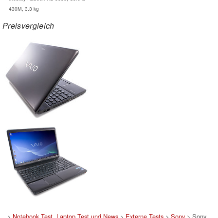
430M, 3.3 kg
Preisvergleich
>
Notebook Test, Laptop Test und News
>
Externe Tests
>
Sony
> Sony