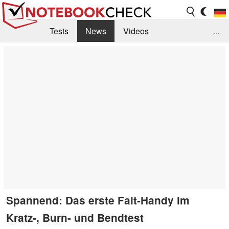
Tests
News
Videos
...
Benchmarks & Tech
Externe Tests
Kaufberatung
Deals
Suche
Jobs
Forum
Spannend: Das erste Falt-Handy im
Kratz-, Burn- und Bendtest