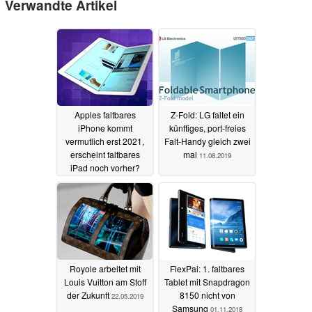
Verwandte Artikel
Apples faltbares
Z-Fold: LG faltet ein
iPhone kommt
künftiges, port-freies
vermutlich erst 2021,
Falt-Handy gleich zwei
erscheint faltbares
mal
11.08.2019
iPad noch vorher?
12.08.2019
Royole arbeitet mit
FlexPai: 1. faltbares
Louis Vuitton am Stoff
Tablet mit Snapdragon
der Zukunft
8150 nicht von
22.05.2019
Samsung
01.11.2018