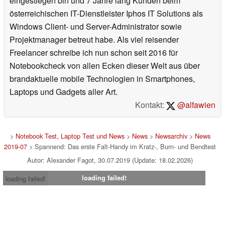
eingestiegen bin und 7 Jahre lang Kunden beim
österreichischen IT-Dienstleister Iphos IT Solutions als
Windows Client- und Server-Administrator sowie
Projektmanager betreut habe. Als viel reisender
Freelancer schreibe ich nun schon seit 2016 für
Notebookcheck von allen Ecken dieser Welt aus über
brandaktuelle mobile Technologien in Smartphones,
Laptops und Gadgets aller Art.
Kontakt:
@alfawien
>
Notebook Test, Laptop Test und News
>
News
>
Newsarchiv
>
News
2019-07
> Spannend: Das erste Falt-Handy im Kratz-, Burn- und Bendtest
Autor: Alexander Fagot, 30.07.2019 (Update: 18.02.2026)
loading failed!
loading failed!