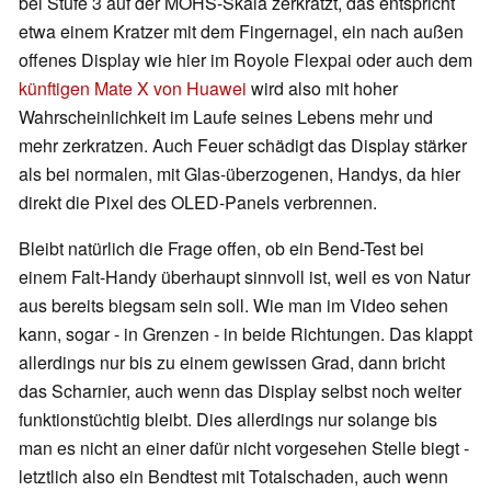
bei Stufe 3 auf der MOHS-Skala zerkratzt, das entspricht
etwa einem Kratzer mit dem Fingernagel, ein nach außen
offenes Display wie hier im Royole Flexpai oder auch dem
künftigen Mate X von Huawei
wird also mit hoher
Wahrscheinlichkeit im Laufe seines Lebens mehr und
mehr zerkratzen. Auch Feuer schädigt das Display stärker
als bei normalen, mit Glas-überzogenen, Handys, da hier
direkt die Pixel des OLED-Panels verbrennen.
Bleibt natürlich die Frage offen, ob ein Bend-Test bei
einem Falt-Handy überhaupt sinnvoll ist, weil es von Natur
aus bereits biegsam sein soll. Wie man im Video sehen
kann, sogar - in Grenzen - in beide Richtungen. Das klappt
allerdings nur bis zu einem gewissen Grad, dann bricht
das Scharnier, auch wenn das Display selbst noch weiter
funktionstüchtig bleibt. Dies allerdings nur solange bis
man es nicht an einer dafür nicht vorgesehen Stelle biegt -
letztlich also ein Bendtest mit Totalschaden, auch wenn