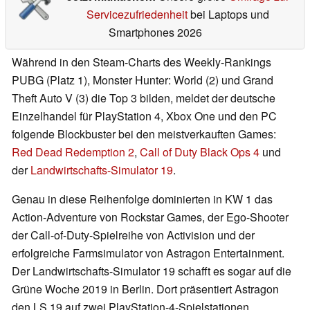
Servicezufriedenheit
bei Laptops und
Smartphones 2026
Während in den Steam-Charts des Weekly-Rankings
PUBG (Platz 1), Monster Hunter: World (2) und Grand
Theft Auto V (3) die Top 3 bilden, meldet der deutsche
Einzelhandel für PlayStation 4, Xbox One und den PC
folgende Blockbuster bei den meistverkauften Games:
Red Dead Redemption 2
,
Call of Duty Black Ops 4
und
der
Landwirtschafts-Simulator 19
.
Genau in diese Reihenfolge dominierten in KW 1 das
Action-Adventure von Rockstar Games, der Ego-Shooter
der Call-of-Duty-Spielreihe von Activision und der
erfolgreiche Farmsimulator von Astragon Entertainment.
Der Landwirtschafts-Simulator 19 schafft es sogar auf die
Grüne Woche 2019 in Berlin. Dort präsentiert Astragon
den LS 19 auf zwei PlayStation-4-Spielstationen.