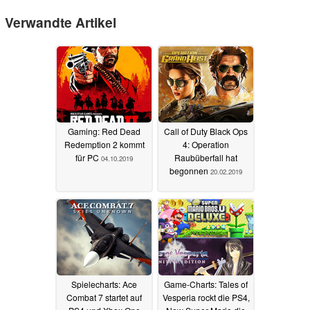
Verwandte Artikel
Gaming: Red Dead
Call of Duty Black Ops
Redemption 2 kommt
4: Operation
für PC
Raubüberfall hat
04.10.2019
begonnen
20.02.2019
Spielecharts: Ace
Game-Charts: Tales of
Combat 7 startet auf
Vesperia rockt die PS4,