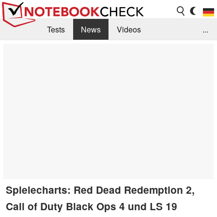
Tests
News
Videos
...
Benchmarks & Tech
Externe Tests
Kaufberatung
Deals
Suche
Jobs
Forum
Spielecharts: Red Dead Redemption 2,
Call of Duty Black Ops 4 und LS 19