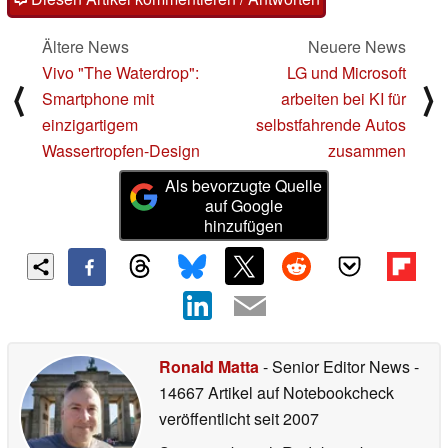
Ältere News
Neuere News
Vivo "The Waterdrop":
LG und Microsoft
⟨
⟩
Smartphone mit
arbeiten bei KI für
einzigartigem
selbstfahrende Autos
Wassertropfen-Design
zusammen
Als bevorzugte Quelle
auf Google
hinzufügen
Ronald Matta
- Senior Editor News
-
14667 Artikel auf Notebookcheck
veröffentlicht
seit 2007