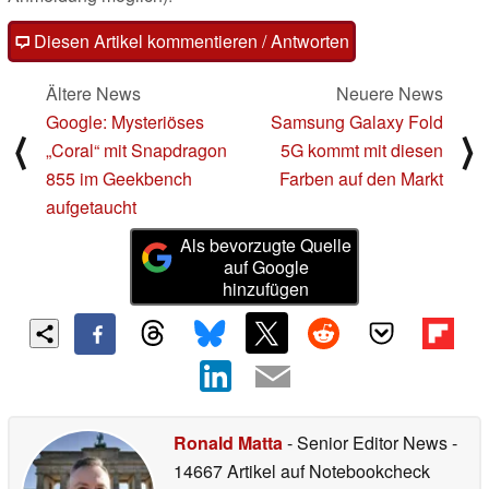
Diesen Artikel kommentieren / Antworten
Ältere News
Neuere News
Google: Mysteriöses
Samsung Galaxy Fold
⟨
⟩
„Coral“ mit Snapdragon
5G kommt mit diesen
855 im Geekbench
Farben auf den Markt
aufgetaucht
Als bevorzugte Quelle
auf Google
hinzufügen
Ronald Matta
- Senior Editor News
-
14667 Artikel auf Notebookcheck