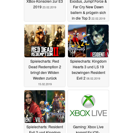
XBox-Konsolen zur E3
Exodus, Jumpf Force &
2019
Far Cry New Dawn
23.02.2019
ballern & prügeln sich
in die Top 3
22.02.2019
Spielecharts: Red
Spielecharts: Kingdom
Dead Redemption 2
Hearts 3 und LS 19
bringt den Wilden
bezwingen Resident
Westen zurück
Evil 2
08.02.2019
15.02.2019
Spielecharts: Resident
Gaming: Xbox Live
Evil 2 und Kingdom
kommt für iOS-,