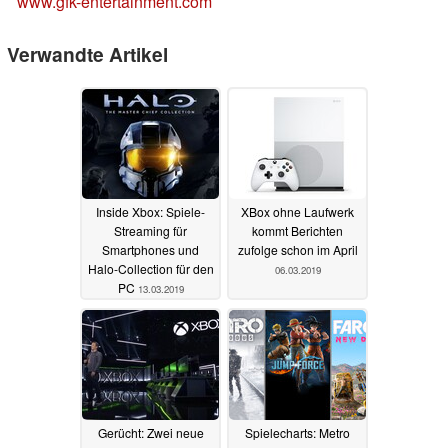
www.gfk-entertainment.com
Verwandte Artikel
Inside Xbox: Spiele-
XBox ohne Laufwerk
Streaming für
kommt Berichten
Smartphones und
zufolge schon im April
Halo-Collection für den
06.03.2019
PC
13.03.2019
Gerücht: Zwei neue
Spielecharts: Metro