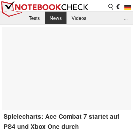
Tests
News
Videos
...
Benchmarks & Tech
Externe Tests
Kaufberatung
Deals
Suche
Jobs
Forum
Spielecharts: Ace Combat 7 startet auf
PS4 und Xbox One durch