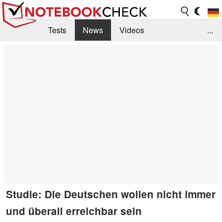
Tests
News
Videos
...
Benchmarks & Tech
Externe Tests
Kaufberatung
Deals
Suche
Jobs
Forum
Studie: Die Deutschen wollen nicht immer
und überall erreichbar sein