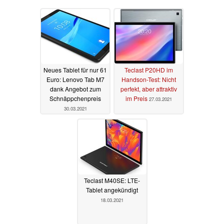
Neues Tablet für nur 61
Teclast P20HD im
Euro: Lenovo Tab M7
Handson-Test: Nicht
dank Angebot zum
perfekt, aber attraktiv
Schnäppchenpreis
im Preis
27.03.2021
30.03.2021
Teclast M40SE: LTE-
Tablet angekündigt
18.03.2021