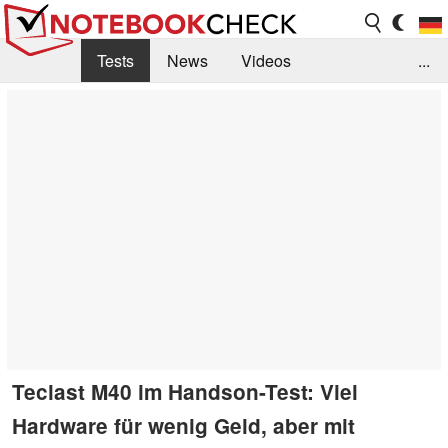
Tests
News
Videos
...
Benchmarks & Tech
Externe Tests
Kaufberatung
Deals
Suche
Jobs
Forum
Teclast M40 im Handson-Test: Viel
Hardware für wenig Geld, aber mit