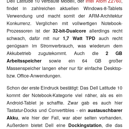
Dell Latitude 10 verbaute Modell, der
Intel Atom Z2760
,
findet in zahlreichen aktuellen Windows-8-Tablets
Verwendung und macht somit der ARM-Architektur
Konkurrenz. Verglichen mit vollwertigen Notebook-
Prozessoren ist der
32-bit-Dualcore
allerdings recht
schwach, dafür mit nur
1,7 Watt TPD
auch recht
genügsam im Stromverbrauch, was wiederum dem
Akkubetrieb zugutekommt. Auch die
2 GB
Arbeitsspeicher
sowie ein 64 GB großer
Massenspeicher langen eher nur für einfache Desktop-
bzw. Office-Anwendungen.
Schon der erste Eindruck bestätigt: Das Dell Latitude 10
kommt der Notebook-Kategorie viel näher, als es ein
Android-Tablet je schaffte. Zwar gab es auch hier
Tastatur-Docks und Convertibles - ein
austauschbarer
Akku
, wie hier der Fall, war aber selten vorhanden.
Außerdem bietet Dell eine
Dockingstation
, die das