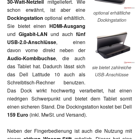
30-Watt-Netzteil
mitgeliefert. Wie
schon erwähnt, ist aber eine
optional erhältliche
Dockingstation
optional erhältlich.
Dockingstation
Sie bietet einen
HDMI-Ausgang
und
Gigabit-LAN
und auch
fünf
USB-2.0-Anschlüsse
, einen
davon vorne direkt neben der
Audio-Kombibuchse
, die auch
das Tablet hat. Dadurch lässt sich
sie bietet zahlreiche
das Dell Latitude 10 auch als
USB-Anschlüsse
Schreibtisch-Rechner benutzen.
Das Dock wirkt hochwertig verarbeitet, hat einen
niedrigen Schwerpunkt und bietet dem Tablet somit
einen sicheren Stand. Die Dockingstation kostet bei Dell
159 Euro
(inkl. MwSt. und Versand).
Neben der Fingerbedienung ist auch die Nutzung mit
einem
aktiven Wacom-Stift
möglich. Dieser hat eine