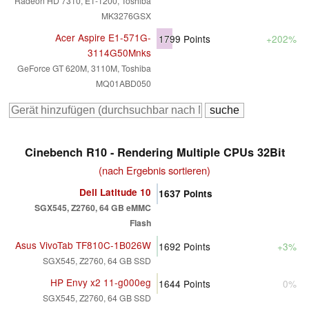
Radeon HD 7310, E1-1200, Toshiba
MK3276GSX
Acer Aspire E1-571G-
1799
Points
+202%
3114G50Mnks
GeForce GT 620M, 3110M, Toshiba
MQ01ABD050
Cinebench R10 - Rendering Multiple CPUs 32Bit
(nach Ergebnis sortieren)
Dell Latitude 10
1637
Points
SGX545, Z2760, 64 GB eMMC
Flash
Asus VivoTab TF810C-1B026W
1692
Points
+3%
SGX545, Z2760, 64 GB SSD
HP Envy x2 11-g000eg
1644
Points
0%
SGX545, Z2760, 64 GB SSD