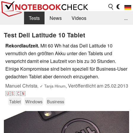
Tests
News
Videos
...
Benchmarks & Tech
Externe Tests
Test Dell Latitude 10 Tablet
Kaufberatung
Deals
Suche
Jobs
Rekordlaufzeit.
Mit 60 Wh hat das Dell Latitude 10
vermutlich den größten Akku unter den Tablets und
Forum
verspricht damit eine Laufzeit von bis zu 30 Stunden.
Einige Kompromisse sind beim speziell für Business-User
gedachten Tablet aber dennoch einzugehen.
Manuel Christa
,
Veröffentlicht am
25.02.2013
,
✓
Tanja Hinum
🇺🇸
🇨🇳
Tablet
Windows
Business