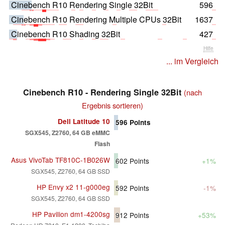
Cinebench R10 Rendering Single 32Bit
596
Cinebench R10 Rendering Multiple CPUs 32Bit
1637
Cinebench R10 Shading 32Bit
427
Hilfe
... im Vergleich
Cinebench R10 - Rendering Single 32Bit
(nach
Ergebnis sortieren)
Dell Latitude 10
596
Points
SGX545, Z2760, 64 GB eMMC
Flash
Asus VivoTab TF810C-1B026W
602
Points
+1%
SGX545, Z2760, 64 GB SSD
HP Envy x2 11-g000eg
592
Points
-1%
SGX545, Z2760, 64 GB SSD
HP Pavilion dm1-4200sg
912
Points
+53%