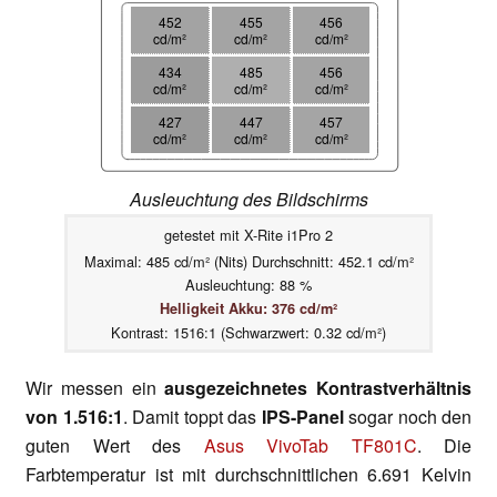
452
455
456
cd/m²
cd/m²
cd/m²
434
485
456
cd/m²
cd/m²
cd/m²
427
447
457
cd/m²
cd/m²
cd/m²
Ausleuchtung des Bildschirms
getestet mit X-Rite i1Pro 2
Maximal: 485 cd/m² (Nits) Durchschnitt: 452.1 cd/m²
Ausleuchtung: 88 %
Helligkeit Akku: 376 cd/m²
Kontrast: 1516:1 (Schwarzwert: 0.32 cd/m²)
Wir messen ein
ausgezeichnetes Kontrastverhältnis
von 1.516:1
. Damit toppt das
IPS-Panel
sogar noch den
guten Wert des
Asus VivoTab TF801C
. Die
Farbtemperatur ist mit durchschnittlichen 6.691 Kelvin