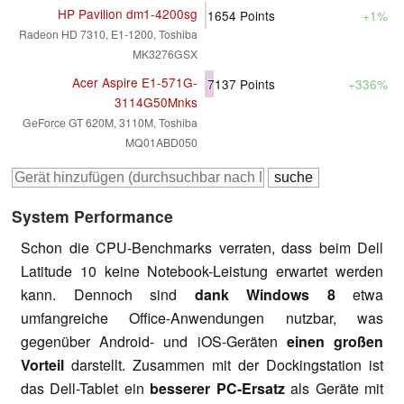
HP Pavilion dm1-4200sg
1654
Points
+1%
Radeon HD 7310, E1-1200, Toshiba
MK3276GSX
Acer Aspire E1-571G-
7137
Points
+336%
3114G50Mnks
GeForce GT 620M, 3110M, Toshiba
MQ01ABD050
System Performance
Schon die CPU-Benchmarks verraten, dass beim Dell
Latitude 10 keine Notebook-Leistung erwartet werden
kann. Dennoch sind
dank Windows 8
etwa
umfangreiche Office-Anwendungen nutzbar, was
gegenüber Android- und iOS-Geräten
einen großen
Vorteil
darstellt. Zusammen mit der Dockingstation ist
das Dell-Tablet ein
besserer PC-Ersatz
als Geräte mit