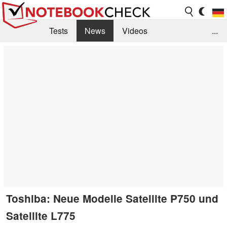
Tests
News
Videos
...
Benchmarks & Tech
Externe Tests
Kaufberatung
Deals
Suche
Jobs
Forum
Toshiba: Neue Modelle Satellite P750 und
Satellite L775