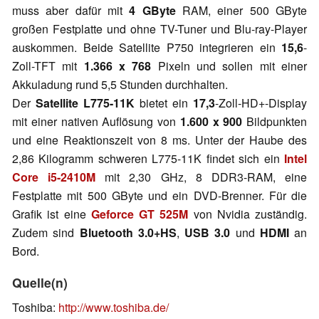
muss aber dafür mit
4 GByte
RAM, einer 500 GByte
großen Festplatte und ohne TV-Tuner und Blu-ray-Player
auskommen. Beide Satellite P750 integrieren ein
15,6
-
Zoll-TFT mit
1.366 x 768
Pixeln und sollen mit einer
Akkuladung rund 5,5 Stunden durchhalten.
Der
Satellite L775-11K
bietet ein
17,3
-Zoll-HD+-Display
mit einer nativen Auflösung von
1.600 x 900
Bildpunkten
und eine Reaktionszeit von 8 ms. Unter der Haube des
2,86 Kilogramm schweren L775-11K findet sich ein
Intel
Core i5-2410M
mit 2,30 GHz, 8 DDR3-RAM, eine
Festplatte mit 500 GByte und ein DVD-Brenner. Für die
Grafik ist eine
Geforce GT 525M
von Nvidia zuständig.
Zudem sind
Bluetooth 3.0+HS
,
USB 3.0
und
HDMI
an
Bord.
Quelle(n)
Toshiba:
http://www.toshiba.de/