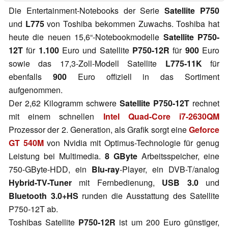
Die Entertainment-Notebooks der Serie
Satellite P750
und
L775
von Toshiba bekommen Zuwachs. Toshiba hat
heute die neuen 15,6“-Notebookmodelle
Satellite P750-
12T
für
1.100
Euro und Satellite
P750-12R
für
900
Euro
sowie das 17,3-Zoll-Modell Satellite
L775-11K
für
ebenfalls
900
Euro offiziell in das Sortiment
aufgenommen.
Der 2,62 Kilogramm schwere
Satellite P750-12T
rechnet
mit einem schnellen
Intel Quad-Core i7-2630QM
Prozessor der 2. Generation, als Grafik sorgt eine
Geforce
GT 540M
von Nvidia mit Optimus-Technologie für genug
Leistung bei Multimedia.
8 GByte
Arbeitsspeicher, eine
750-GByte-HDD, ein
Blu-ray
-Player, ein DVB-T/analog
Hybrid-TV-Tuner
mit Fernbedienung,
USB 3.0
und
Bluetooth 3.0+HS
runden die Ausstattung des Satellite
P750-12T ab.
Toshibas Satellite
P750-12R
ist um 200 Euro günstiger,