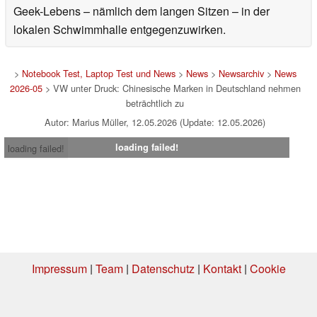
Geek-Lebens – nämlich dem langen Sitzen – in der
lokalen Schwimmhalle entgegenzuwirken.
>
Notebook Test, Laptop Test und News
>
News
>
Newsarchiv
>
News
2026-05
> VW unter Druck: Chinesische Marken in Deutschland nehmen
beträchtlich zu
Autor: Marius Müller, 12.05.2026 (Update: 12.05.2026)
loading failed!
loading failed!
Impressum
|
Team
|
Datenschutz
|
Kontakt
|
Cookie
Einstellungen
| 04.08.2026 18:46
* Beim Kauf über einen Affiliate-Link kann Notebookcheck eine Vergütung