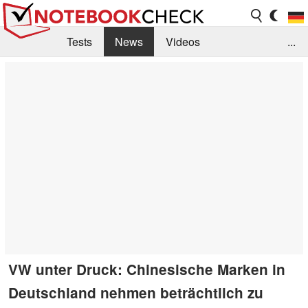
Tests
News
Videos
...
Benchmarks & Tech
Externe Tests
Kaufberatung
Deals
Suche
Jobs
Forum
VW unter Druck: Chinesische Marken in
Deutschland nehmen beträchtlich zu