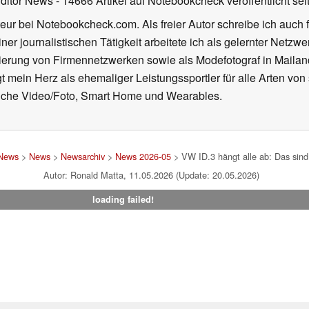
Editor News
- 14666 Artikel auf Notebookcheck veröffentlicht
sei
eur bei Notebookcheck.com. Als freier Autor schreibe ich auch 
ner journalistischen Tätigkeit arbeitete ich als gelernter Netzw
ierung von Firmennetzwerken sowie als Modefotograf in Mailan
 mein Herz als ehemaliger Leistungssportler für alle Arten von
reiche Video/Foto, Smart Home und Wearables.
 News
>
News
>
Newsarchiv
>
News 2026-05
> VW ID.3 hängt alle ab: Das sind 
Autor: Ronald Matta, 11.05.2026 (Update: 20.05.2026)
loading failed!