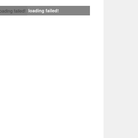
loading failed!
loading failed!