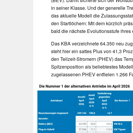
(BEV). Damit sicherte sich der Wolfsb
in seiner Klasse. Und der generelle Tr
das aktuelle Modell die Zulassungsstati
den Startlöchern: Mit dem kürzlich prä
bald die nächste Evolutionsstufe ihres
Das KBA verzeichnete 64.350 neu zug
steht hier ein sattes Plus von 41,3 Pr
den Teilzeit-Stromern (PHEV) das Temp
Spitzenposition als beliebtestes Model
zugelassenen PHEV entfielen 1.266 F