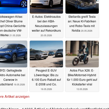
olkswagen-Krise:
E-Autos: Elektroautos
Stellantis greift Tesla
hef Oliver Blume
bei den KBA-
an: Neue KI-Fabriken
ppt China-Gerüchte
Neuzulassungen
und Robo-Taxis mit
um deutsche VW-
weiter auf Rekordkurs
Nvidia
20.05.2026
Werke
21.05.2026
20.05.2026
BYD: Gefragteste
Peugeot E-SUV
Aotos Flux X26: E-
ktro-Automarke bei
Löwentage: Bis zu
Bike/Motorrad-Hybrid
Carwow in
6.100 Euro Rabatt auf
für 1.000 Euro geht auf
utschland
E-2008 und Co.
Kickstarter viral
19.05.2026
19.05.2026
13.05.2026
re Artikel anzeigen