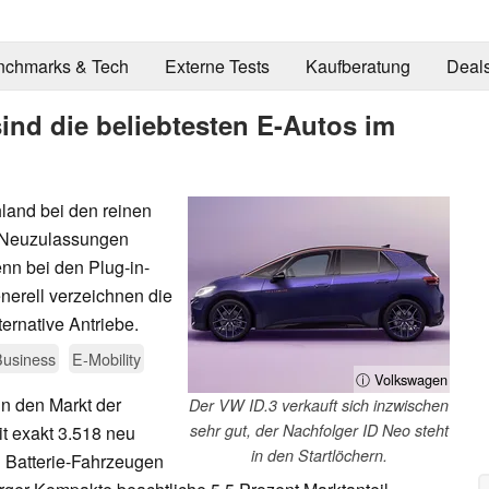
nchmarks & Tech
Externe Tests
Kaufberatung
Deal
sind die beliebtesten E-Autos im
hland bei den reinen
n Neuzulassungen
nn bei den Plug-in-
nerell verzeichnen die
ternative Antriebe.
Business
E-Mobility
ⓘ Volkswagen
in den Markt der
Der VW ID.3 verkauft sich inzwischen
sehr gut, der Nachfolger ID Neo steht
it exakt 3.518 neu
in den Startlöchern.
 Batterie-Fahrzeugen