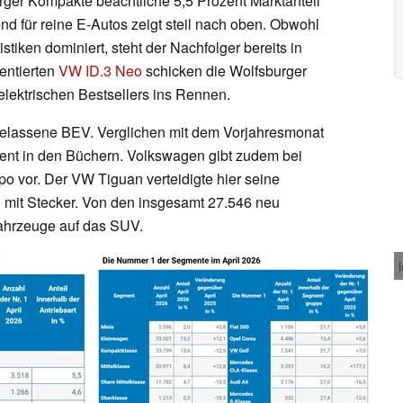
urger Kompakte beachtliche 5,5 Prozent Marktanteil
end für reine E-Autos zeigt steil nach oben. Obwohl
stiken dominiert, steht der Nachfolger bereits in
sentierten
VW ID.3 Neo
schicken die Wolfsburger
 elektrischen Bestsellers ins Rennen.
elassene BEV. Verglichen mit dem Vorjahresmonat
ozent in den Büchern. Volkswagen gibt zudem bei
o vor. Der VW Tiguan verteidigte hier seine
l mit Stecker. Von den insgesamt 27.546 neu
ahrzeuge auf das SUV.