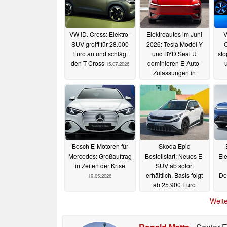
VW ID. Cross: Elektro-
Elektroautos im Juni
V
SUV greift für 28.000
2026: Tesla Model Y
C
Euro an und schlägt
und BYD Seal U
sto
den T-Cross
dominieren E-Auto-
15.07.2026
Zulassungen in
Deutschland
07.07.2026
Bosch E-Motoren für
Skoda Epiq
Mercedes: Großauftrag
Bestellstart: Neues E-
Ele
in Zeiten der Krise
SUV ab sofort
erhältlich, Basis folgt
De
19.05.2026
ab 25.900 Euro
19.05.2026
Weite