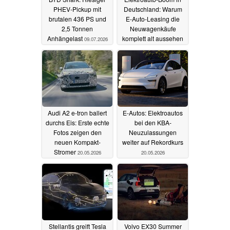
PHEV-Pickup mit
Deutschland: Warum
brutalen 436 PS und
E-Auto-Leasing die
2,5 Tonnen
Neuwagenkäufe
Anhängelast
komplett alt aussehen
09.07.2026
lässt
26.05.2026
Audi A2 e-tron ballert
E-Autos: Elektroautos
durchs Eis: Erste echte
bei den KBA-
Fotos zeigen den
Neuzulassungen
neuen Kompakt-
weiter auf Rekordkurs
Stromer
20.05.2026
20.05.2026
Stellantis greift Tesla
Volvo EX30 Summer