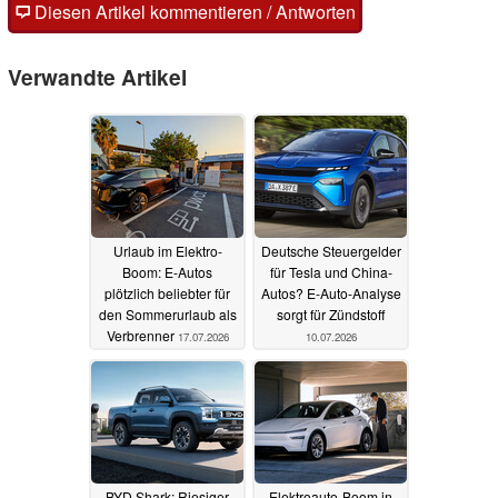
Diesen Artikel kommentieren / Antworten
Verwandte Artikel
Urlaub im Elektro-
Deutsche Steuergelder
Boom: E-Autos
für Tesla und China-
plötzlich beliebter für
Autos? E-Auto-Analyse
den Sommerurlaub als
sorgt für Zündstoff
Verbrenner
17.07.2026
10.07.2026
BYD Shark: Riesiger
Elektroauto-Boom in