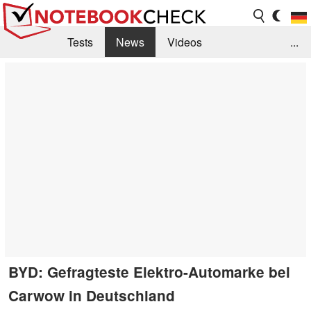
Tests
News
Videos
...
Benchmarks & Tech
Externe Tests
Kaufberatung
Deals
Suche
Jobs
Forum
BYD: Gefragteste Elektro-Automarke bei
Carwow in Deutschland