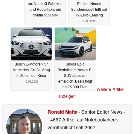
an: Neue KI-Fabriken
Edition: Neues
und Robo-Taxis mit
Sondermodell trifft auf
Nvidia
79-Euro-Leasing
20.05.2026
19.05.2026
Bosch E-Motoren für
Skoda Epiq
Mercedes: Großauftrag
Bestellstart: Neues E-
in Zeiten der Krise
SUV ab sofort
erhältlich, Basis folgt
19.05.2026
ab 25.900 Euro
Weitere Artikel
19.05.2026
anzeigen
Ronald Matta
- Senior Editor News
-
14667 Artikel auf Notebookcheck
veröffentlicht
seit 2007