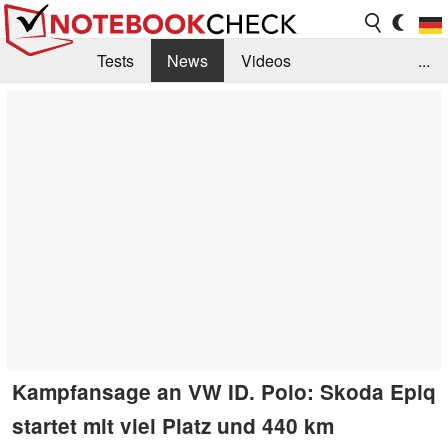
Tests
News
Videos
...
Benchmarks & Tech
Externe Tests
Kaufberatung
Deals
Suche
Jobs
Forum
Kampfansage an VW ID. Polo: Skoda Epiq
startet mit viel Platz und 440 km