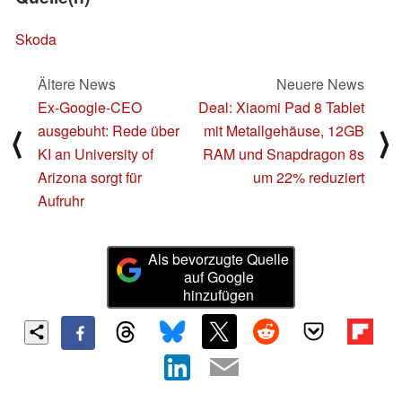
Skoda
Ältere News
Neuere News
Ex-Google-CEO
Deal: Xiaomi Pad 8 Tablet
ausgebuht: Rede über
mit Metallgehäuse, 12GB
⟨
⟩
KI an University of
RAM und Snapdragon 8s
Arizona sorgt für
um 22% reduziert
Aufruhr
Als bevorzugte Quelle
auf Google
hinzufügen