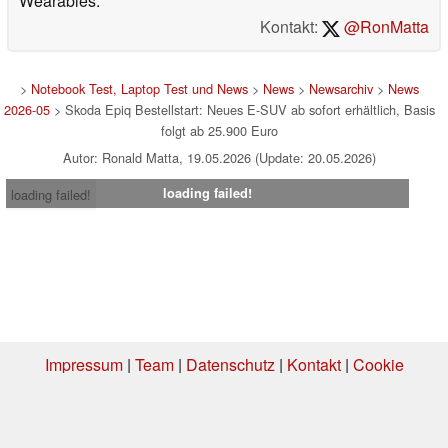
Wearables.
Kontakt:
@RonMatta
>
Notebook Test, Laptop Test und News
>
News
>
Newsarchiv
>
News
2026-05
> Skoda Epiq Bestellstart: Neues E-SUV ab sofort erhältlich, Basis
folgt ab 25.900 Euro
Autor: Ronald Matta, 19.05.2026 (Update: 20.05.2026)
loading failed!
loading failed!
Impressum
|
Team
|
Datenschutz
|
Kontakt
|
Cookie
Einstellungen
| 02.08.2026 22:50
* Beim Kauf über einen Affiliate-Link kann Notebookcheck eine Vergütung
erhalten. Vielen Dank für Ihre Unterstützung!.