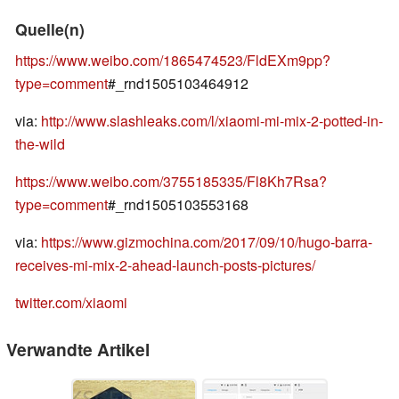
Quelle(n)
https://www.weibo.com/1865474523/FldEXm9pp?
type=comment
#_rnd1505103464912
via:
http://www.slashleaks.com/l/xiaomi-mi-mix-2-potted-in-
the-wild
https://www.weibo.com/3755185335/Fl8Kh7Rsa?
type=comment
#_rnd1505103553168
via:
https://www.gizmochina.com/2017/09/10/hugo-barra-
receives-mi-mix-2-ahead-launch-posts-pictures/
twitter.com/xiaomi
Verwandte Artikel