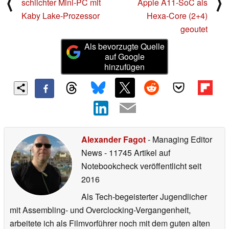
⟨
⟩
schlichter Mini-PC mit
Apple A11-SoC als
Kaby Lake-Prozessor
Hexa-Core (2+4)
geoutet
Als bevorzugte Quelle
auf Google
hinzufügen
Alexander Fagot
- Managing Editor
News
- 11745 Artikel auf
Notebookcheck veröffentlicht
seit
2016
Als Tech-begeisterter Jugendlicher
mit Assembling- und Overclocking-Vergangenheit,
arbeitete ich als Filmvorführer noch mit dem guten alten