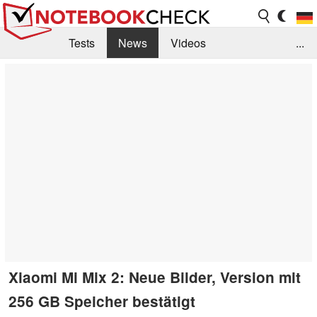
Tests
News
Videos
...
Benchmarks & Tech
Externe Tests
Kaufberatung
Deals
Suche
Jobs
Forum
Xiaomi Mi Mix 2: Neue Bilder, Version mit
256 GB Speicher bestätigt