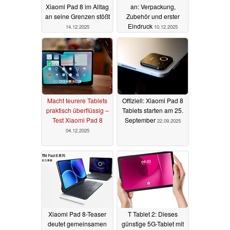
Xiaomi Pad 8 im Alltag
an: Verpackung,
an seine Grenzen stößt
Zubehör und erster
Eindruck
14.12.2025
10.12.2025
Macht teurere Tablets
Offiziell: Xiaomi Pad 8
praktisch überflüssig –
Tablets starten am 25.
Test Xiaomi Pad 8
September
22.09.2025
04.12.2025
Xiaomi Pad 8-Teaser
T Tablet 2: Dieses
deutet gemeinsamen
günstige 5G-Tablet mit