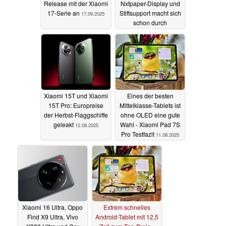
Release mit der Xiaomi
Nxtpaper-Display und
17-Serie an
Stiftsupport macht sich
17.09.2025
schon durch
Perplexity-Abo bezahlt
14.08.2025
Xiaomi 15T und Xiaomi
Eines der besten
15T Pro: Europreise
Mittelklasse-Tablets ist
der Herbst-Flaggschiffe
ohne OLED eine gute
geleakt
Wahl - Xiaomi Pad 7S
12.08.2025
Pro Testfazit
11.08.2025
Xiaomi 16 Ultra, Oppo
Extrem schnelles
Find X9 Ultra, Vivo
Android-Tablet mit 12,5