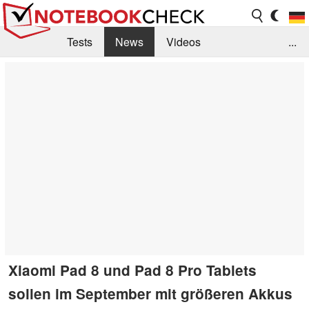
Tests
News
Videos
...
Benchmarks & Tech
Externe Tests
Kaufberatung
Deals
Suche
Jobs
Forum
Xiaomi Pad 8 und Pad 8 Pro Tablets
sollen im September mit größeren Akkus