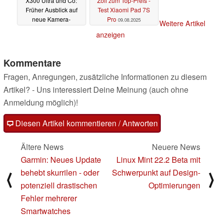
X300 Ultra und Co:
Zoll zum Top-Preis -
Früher Ausblick auf
Test Xiaomi Pad 7S
neue Kamera-
Pro
09.08.2025
Weitere Artikel
Sensoren
10.08.2025
anzeigen
Kommentare
Fragen, Anregungen, zusätzliche Informationen zu diesem
Artikel? - Uns interessiert Deine Meinung (auch ohne
Anmeldung möglich)!
Diesen Artikel kommentieren / Antworten
Ältere News
Neuere News
Garmin: Neues Update
Linux Mint 22.2 Beta mit
behebt skurrilen - oder
Schwerpunkt auf Design-
⟨
⟩
potenziell drastischen
Optimierungen
Fehler mehrerer
Smartwatches