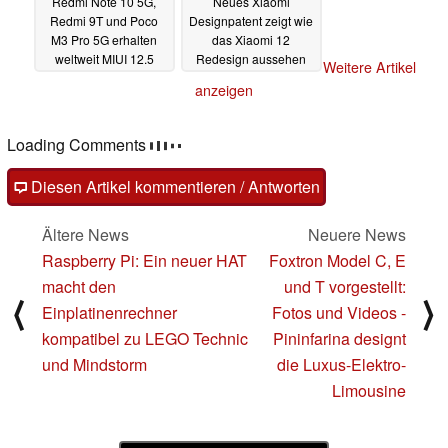
Redmi Note 10 5G,
Neues Xiaomi
Redmi 9T und Poco
Designpatent zeigt wie
M3 Pro 5G erhalten
das Xiaomi 12
weltweit MIUI 12.5
Redesign aussehen
Weitere Artikel
(Enhanced Edition)
könnte
18.10.2021
anzeigen
19.10.2021
Loading Comments
Diesen Artikel kommentieren / Antworten
Ältere News
Neuere News
Raspberry Pi: Ein neuer HAT
Foxtron Model C, E
macht den
und T vorgestellt:
⟨
⟩
Einplatinenrechner
Fotos und Videos -
kompatibel zu LEGO Technic
Pininfarina designt
und Mindstorm
die Luxus-Elektro-
Limousine