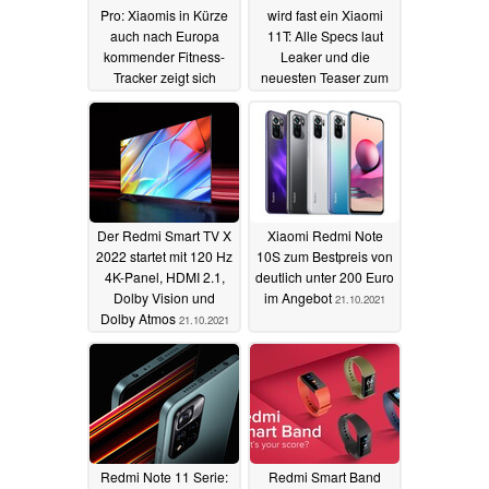
Pro: Xiaomis in Kürze
wird fast ein Xiaomi
auch nach Europa
11T: Alle Specs laut
kommender Fitness-
Leaker und die
Tracker zeigt sich
neuesten Teaser zum
vorab
Thema Display
25.10.2021
22.10.2021
Der Redmi Smart TV X
Xiaomi Redmi Note
2022 startet mit 120 Hz
10S zum Bestpreis von
4K-Panel, HDMI 2.1,
deutlich unter 200 Euro
Dolby Vision und
im Angebot
21.10.2021
Dolby Atmos
21.10.2021
Redmi Note 11 Serie:
Redmi Smart Band