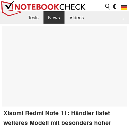
Tests
News
Videos
...
Benchmarks & Tech
Externe Tests
Kaufberatung
Deals
Suche
Jobs
Forum
Xiaomi Redmi Note 11: Händler listet
weiteres Modell mit besonders hoher