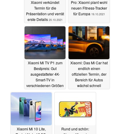
Xiaomi verkündet
Pro: Xiaomi plant wohl
Termin für die
neuen Fitness-Tracker
Präsentation und verrät
für Europa
19.10.2021
erste Details
20.10.2021
Xiaomi Mi TV P1 zum
Xiaomi: Das Mi Car hat
Bestpreis: Gut
endlich einen
ausgestatteter 4K-
offiziellen Termin, der
Smart-TV in
Bereich für Autos
verschiedenen Größen
wächst schnell
mit doppeltem Rabatt
19.10.2021
19.10.2021
Xiaomi Mi 10 Lite,
Rund und schön: