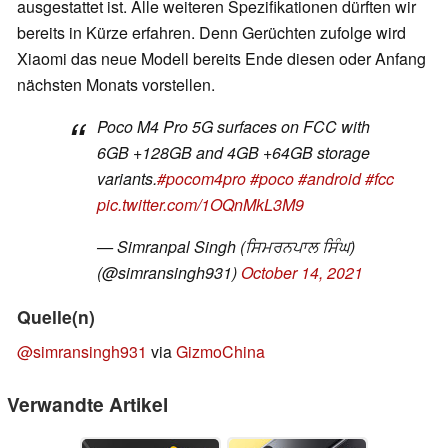
ausgestattet ist. Alle weiteren Spezifikationen dürften wir
bereits in Kürze erfahren. Denn Gerüchten zufolge wird
Xiaomi das neue Modell bereits Ende diesen oder Anfang
nächsten Monats vorstellen.
Poco M4 Pro 5G surfaces on FCC with
6GB +128GB and 4GB +64GB storage
variants.
#pocom4pro
#poco
#android
#fcc
pic.twitter.com/1OQnMkL3M9
— Simranpal Singh (ਸਿਮਰਨਪਾਲ ਸਿੰਘ)
(@simransingh931)
October 14, 2021
Quelle(n)
@simransingh931
via
GizmoChina
Verwandte Artikel