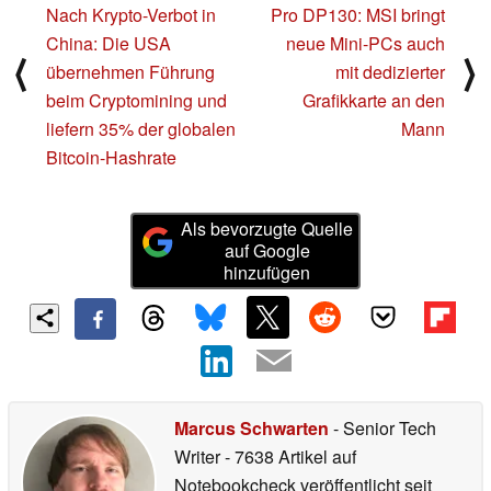
Nach Krypto-Verbot in
Pro DP130: MSI bringt
China: Die USA
neue Mini-PCs auch
⟨
⟩
übernehmen Führung
mit dedizierter
beim Cryptomining und
Grafikkarte an den
liefern 35% der globalen
Mann
Bitcoin-Hashrate
Als bevorzugte Quelle
auf Google
hinzufügen
Marcus Schwarten
- Senior Tech
Writer
- 7638 Artikel auf
Notebookcheck veröffentlicht
seit