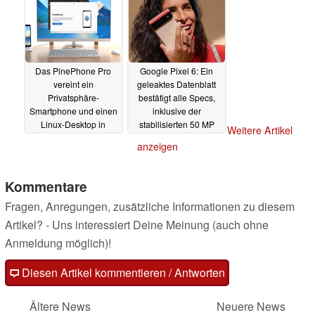
Das PinePhone Pro
Google Pixel 6: Ein
vereint ein
geleaktes Datenblatt
Privatsphäre-
bestätigt alle Specs,
Smartphone und einen
inklusive der
Linux-Desktop in
stabilisierten 50 MP
Weitere Artikel
einem Gerät
Hauptkamera
15.10.2021
15.10.2021
anzeigen
Kommentare
Fragen, Anregungen, zusätzliche Informationen zu diesem
Artikel? - Uns interessiert Deine Meinung (auch ohne
Anmeldung möglich)!
Diesen Artikel kommentieren / Antworten
Ältere News
Neuere News