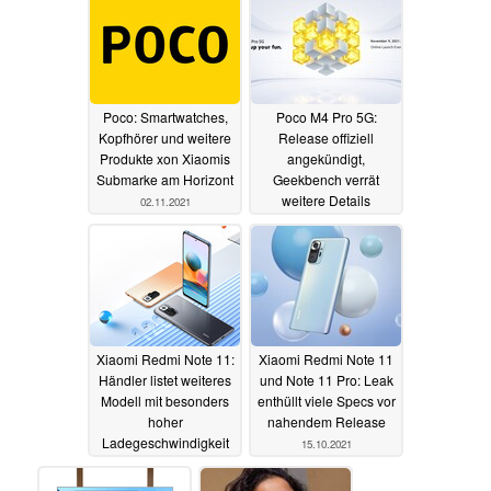
Poco: Smartwatches,
Poco M4 Pro 5G:
Kopfhörer und weitere
Release offiziell
Produkte xon Xiaomis
angekündigt,
Submarke am Horizont
Geekbench verrät
weitere Details
02.11.2021
28.10.2021
Xiaomi Redmi Note 11:
Xiaomi Redmi Note 11
Händler listet weiteres
und Note 11 Pro: Leak
Modell mit besonders
enthüllt viele Specs vor
hoher
nahendem Release
Ladegeschwindigkeit
15.10.2021
19.10.2021