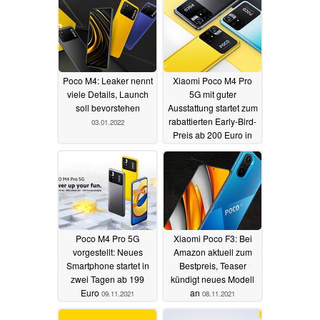
Poco M4: Leaker nennt
Xiaomi Poco M4 Pro
viele Details, Launch
5G mit guter
soll bevorstehen
Ausstattung startet zum
rabattierten Early-Bird-
03.01.2022
Preis ab 200 Euro in
den Verkauf
11.11.2021
Poco M4 Pro 5G
Xiaomi Poco F3: Bei
vorgestellt: Neues
Amazon aktuell zum
Smartphone startet in
Bestpreis, Teaser
zwei Tagen ab 199
kündigt neues Modell
Euro
an
09.11.2021
08.11.2021