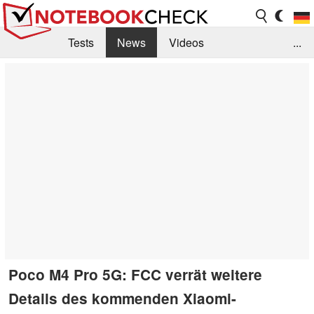
Tests
News
Videos
...
Benchmarks & Tech
Externe Tests
Kaufberatung
Deals
Suche
Jobs
Forum
Poco M4 Pro 5G: FCC verrät weitere
Details des kommenden Xiaomi-