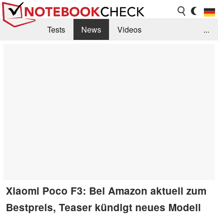
Tests
News
Videos
...
Benchmarks & Tech
Externe Tests
Kaufberatung
Deals
Suche
Jobs
Forum
Xiaomi Poco F3: Bei Amazon aktuell zum
Bestpreis, Teaser kündigt neues Modell