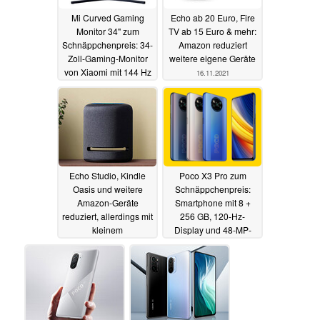
Mi Curved Gaming
Echo ab 20 Euro, Fire
Monitor 34" zum
TV ab 15 Euro & mehr:
Schnäppchenpreis: 34-
Amazon reduziert
Zoll-Gaming-Monitor
weitere eigene Geräte
von Xiaomi mit 144 Hz
16.11.2021
für nur 335 €
18.11.2021
Echo Studio, Kindle
Poco X3 Pro zum
Oasis und weitere
Schnäppchenpreis:
Amazon-Geräte
Smartphone mit 8 +
reduziert, allerdings mit
256 GB, 120-Hz-
kleinem
Display und 48-MP-
Schönheitsfehler
Kamera für nur 230
Euro
13.11.2021
12.11.2021