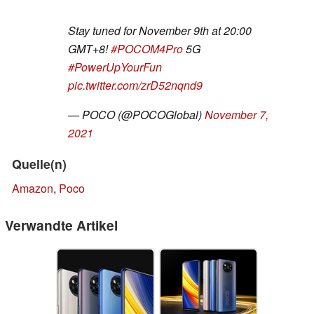
Stay tuned for November 9th at 20:00
GMT+8!
#POCOM4Pro
5G
#PowerUpYourFun
pic.twitter.com/zrD52nqnd9
— POCO (@POCOGlobal)
November 7,
2021
Quelle(n)
Amazon
,
Poco
Verwandte Artikel