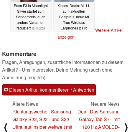
Poco F3 in Moonlight
Xiaomi Deals: Mi 11i
Silver startet zum
zum aktuellen
Sonderpreis, auch
Bestpreis, neue Mi
andere Varianten
True Wireless
reduziert
Earphones 2 Pro
12.11.2021
Weitere Artikel
starten mit Rabatt
anzeigen
11.11.2021
Kommentare
Fragen, Anregungen, zusätzliche Informationen zu diesem
Artikel? - Uns interessiert Deine Meinung (auch ohne
Anmeldung möglich)!
Diesen Artikel kommentieren / Antworten
Ältere News
Neuere News
Richtungswechel: Samsung
Deal: Das Samsung
Galaxy S22, S22+ und S22
Galaxy Tab S7+ mit
⟨
⟩
Ultra laut Insider weltweit mit
120 Hz AMOLED-