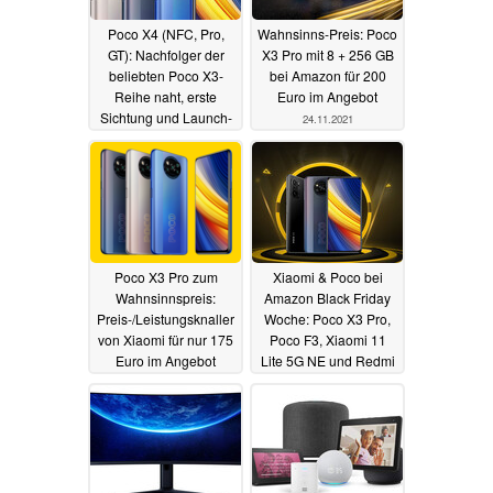
Poco X4 (NFC, Pro,
Wahnsinns-Preis: Poco
GT): Nachfolger der
X3 Pro mit 8 + 256 GB
beliebten Poco X3-
bei Amazon für 200
Reihe naht, erste
Euro im Angebot
Sichtung und Launch-
24.11.2021
Zeitplan
25.11.2021
Poco X3 Pro zum
Xiaomi & Poco bei
Wahnsinnspreis:
Amazon Black Friday
Preis-/Leistungsknaller
Woche: Poco X3 Pro,
von Xiaomi für nur 175
Poco F3, Xiaomi 11
Euro im Angebot
Lite 5G NE und Redmi
10 zu Bestpreisen
22.11.2021
19.11.2021