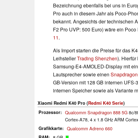
Bezeichnung ebenfalls bei uns in Eur
Pro auch in diesem Jahr als Poco-Phone
bekannt. Angesichts der technischen 
F2 Pro UVP: 500 Euro) wäre ein Poco F
11
.
Als Import starten die Preise für das K
Leihsteller
Trading Shenzhen
). Hierf
Samsung-E4-AMOLED-Display mit einer
Lautsprecher sowie einen
Snapdragon
GB-Version mit 128 GB internen UFS-3.
internen Speicher sowie als Variante 
Xiaomi Redmi K40 Pro (
Redmi K40 Serie
)
Prozessor
Qualcomm Snapdragon 888 5G
8c/8
Cortex-A78, 4 x 1.8 GHz ARM Cortex
Grafikkarte
Qualcomm Adreno 660
RAM
8 GB