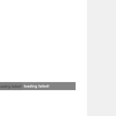
loading failed!
loading failed!