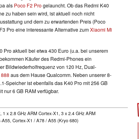
opa als
Poco F2 Pro
gelauncht. Ob das Redmi K40
 zu haben sein wird, ist aktuell noch nicht
Ausstattung und dem zu erwartenden Preis (Poco
3 Pro eine interessante Alternative zum
Xiaomi Mi
40 Pro aktuell bei etwa 430 Euro (u.a. bei unserem
ür bekommen Käufer des Redmi-Phones ein
 Bildwiederholfrequenz von 120 Hz, Dual-
 888
aus dem Hause Qualcomm. Neben unserer 8-
1-Speicher ist ebenfalls das K40 Pro mit 256 GB
mit nur 6 GB RAM verfügbar.
t, 1 x 2.8 GHz ARM Cortex-X1, 3 x 2.4 GHz ARM
-A55, Cortex-X1 / A78 / A55 (Kryo 680)