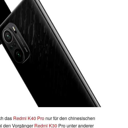
ch das
Redmi K40 Pro
nur für den chinesischen
omi den Vorgänger
Redmi K30
Pro unter anderer