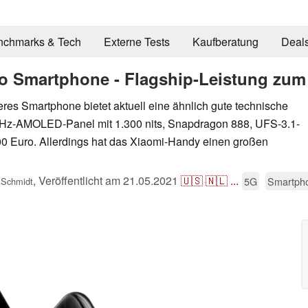
nchmarks & Tech
Externe Tests
Kaufberatung
Deal
o Smartphone - Flagship-Leistung zum 
es Smartphone bietet aktuell eine ähnlich gute technische
-Hz-AMOLED-Panel mit 1.300 nits, Snapdragon 888, UFS-3.1-
500 Euro. Allerdings hat das Xiaomi-Handy einen großen
,
Veröffentlicht am
21.05.2021
🇺🇸
🇳🇱
...
5G
Smartph
 Schmidt