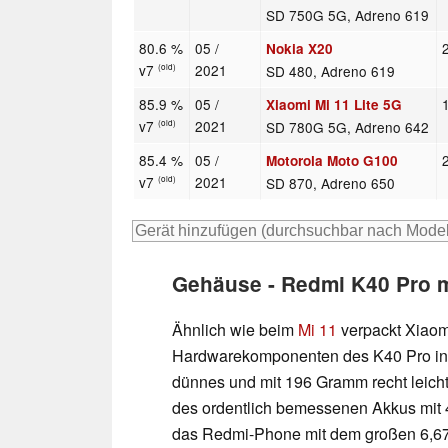
SD 750G 5G, Adreno 619
80.6 %
05 /
Nokia X20
v7
2021
SD 480, Adreno 619
(old)
85.9 %
05 /
Xiaomi Mi 11 Lite 5G
v7
2021
SD 780G 5G, Adreno 642
(old)
85.4 %
05 /
Motorola Moto G100
v7
2021
SD 870, Adreno 650
(old)
Gehäuse - Redmi K40 Pro 
Ähnlich wie beim
Mi 11
verpackt Xiaom
Hardwarekomponenten des K40 Pro in 
dünnes und mit 196 Gramm recht leicht
des ordentlich bemessenen
Akkus mit
das Redmi-Phone mit dem großen 6,67-