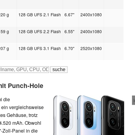
220 g
128 GB UFS 2.1 Flash
6.67"
2400x1080
159 g
128 GB UFS 2.2 Flash
6.55"
2400x1080
207 g
128 GB UFS 3.1 Flash
6.70"
2520x1080
mit Punch-Hole
i die
ein vergleichsweise
es Gehäuse, trotz
 4.520 mAh
. Obwohl
Zoll-Panel in die