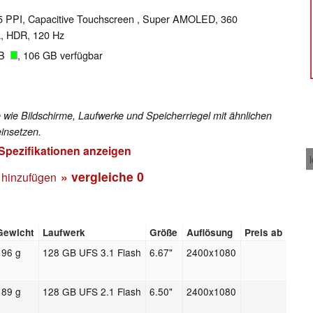
395 PPI, Capacitive Touchscreen , Super AMOLED, 360
ja, HDR, 120 Hz
GB
, 106 GB verfügbar
 wie Bildschirme, Laufwerke und Speicherriegel mit ähnlichen
insetzen.
 Spezifikationen anzeigen
» vergleiche
0
 hinzufügen
Gewicht
Laufwerk
Größe
Auflösung
Preis ab
196 g
128 GB UFS 3.1 Flash
6.67"
2400x1080
189 g
128 GB UFS 2.1 Flash
6.50"
2400x1080