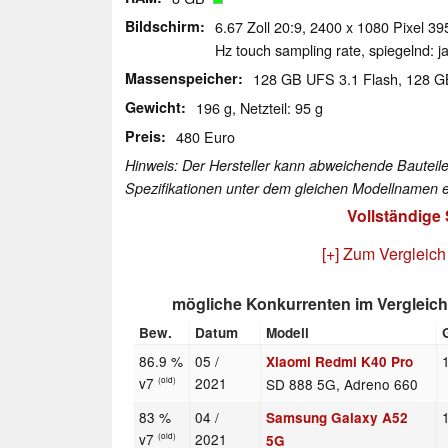
Bildschirm
6.67 Zoll 20:9, 2400 x 1080 Pixel 
Hz touch sampling rate, spiegelnd: 
Massenspeicher
128 GB UFS 3.1 Flash, 128 
Gewicht
196 g, Netzteil: 95 g
Preis
480 Euro
Hinweis: Der Hersteller kann abweichende Bauteile
Spezifikationen unter dem gleichen Modellnamen e
Vollständige
[+] Zum Vergleich
mögliche Konkurrenten im Vergleich
Bew.
Datum
Modell
86.9 %
05 /
Xiaomi Redmi K40 Pro
v7
2021
SD 888 5G, Adreno 660
(old)
83 %
04 /
Samsung Galaxy A52
v7
2021
(old)
5G