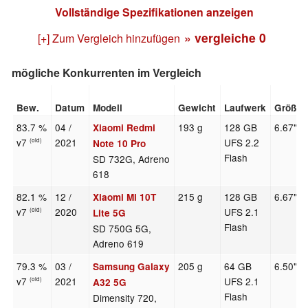
Vollständige Spezifikationen anzeigen
» vergleiche
0
[+] Zum Vergleich hinzufügen
mögliche Konkurrenten im Vergleich
Bew.
Datum
Modell
Gewicht
Laufwerk
Größe
83.7 %
04 /
193 g
128 GB
6.67"
Xiaomi Redmi
v7
2021
UFS 2.2
(old)
Note 10 Pro
Flash
SD 732G, Adreno
618
82.1 %
12 /
215 g
128 GB
6.67"
Xiaomi Mi 10T
v7
2020
UFS 2.1
(old)
Lite 5G
Flash
SD 750G 5G,
Adreno 619
79.3 %
03 /
205 g
64 GB
6.50"
Samsung Galaxy
v7
2021
UFS 2.1
(old)
A32 5G
Flash
Dimensity 720,