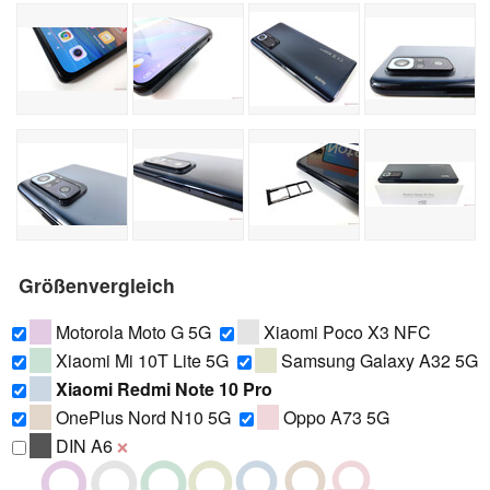
Größenvergleich
Motorola Moto G 5G
Xiaomi Poco X3 NFC
Xiaomi Mi 10T Lite 5G
Samsung Galaxy A32 5G
Xiaomi Redmi Note 10 Pro
OnePlus Nord N10 5G
Oppo A73 5G
DIN A6
❌