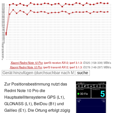
330
320
310
300
290
280
270
260
250
240
230
220
210
200
190
180
170
160
150
140
130
120
110
100
90
80
70
60
50
40
30
20
10
0
Xiaomi Redmi Note 10 Pro
; iperf3 receive AX12; iperf 3.1.3:
Ø325 (158-339) MBit/s
Xiaomi Redmi Note 10 Pro
; iperf3 transmit AX12; iperf 3.1.3:
Ø278 (148-297) MBit/s
Zur Positionsbestimmung nutzt das
Redmi Note 10 Pro die
Hauptsatellitensysteme GPS (L1),
GLONASS (L1), BeiDou (B1) und
Galileo (E1). Die Ortung erfolgt zügig