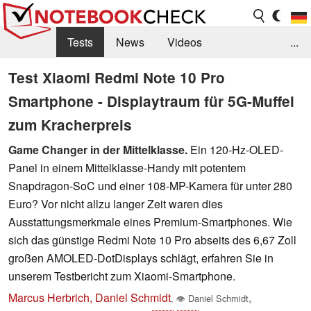
Tests
News
Videos
...
Benchmarks & Tech
Externe Tests
Test Xiaomi Redmi Note 10 Pro
Smartphone - Displaytraum für 5G-Muffel
Kaufberatung
Deals
Suche
Jobs
zum Kracherpreis
Forum
Game Changer in der Mittelklasse.
Ein 120-Hz-OLED-
Panel in einem Mittelklasse-Handy mit potentem
Snapdragon-SoC und einer 108-MP-Kamera für unter 280
Euro? Vor nicht allzu langer Zeit waren dies
Ausstattungsmerkmale eines Premium-Smartphones. Wie
sich das günstige Redmi Note 10 Pro abseits des 6,67 Zoll
großen AMOLED-DotDisplays schlägt, erfahren Sie in
unserem Testbericht zum Xiaomi-Smartphone.
Marcus Herbrich, Daniel Schmidt
,
,
👁
Daniel Schmidt