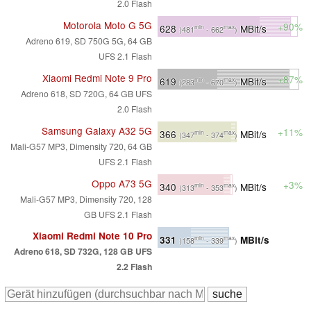
2.0 Flash
Motorola Moto G 5G
+90%
628
MBit/s
min
max
(481
- 662
)
Adreno 619, SD 750G 5G, 64 GB
UFS 2.1 Flash
Xiaomi Redmi Note 9 Pro
+87%
619
MBit/s
min
max
(283
- 670
)
Adreno 618, SD 720G, 64 GB UFS
2.0 Flash
Samsung Galaxy A32 5G
+11%
366
MBit/s
min
max
(347
- 374
)
Mali-G57 MP3, Dimensity 720, 64 GB
UFS 2.1 Flash
Oppo A73 5G
+3%
340
MBit/s
min
max
(313
- 353
)
Mali-G57 MP3, Dimensity 720, 128
GB UFS 2.1 Flash
Xiaomi Redmi Note 10 Pro
331
MBit/s
min
max
(158
- 339
)
Adreno 618, SD 732G, 128 GB UFS
2.2 Flash