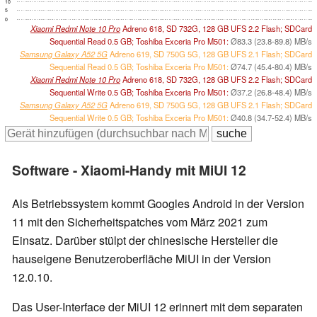
10
5
0
Xiaomi Redmi Note 10 Pro
Adreno 618, SD 732G, 128 GB UFS 2.2 Flash; SDCard
Sequential Read 0.5 GB; Toshiba Exceria Pro M501:
Ø83.3 (23.8-89.8) MB/s
Samsung Galaxy A52 5G
Adreno 619, SD 750G 5G, 128 GB UFS 2.1 Flash; SDCard
Sequential Read 0.5 GB; Toshiba Exceria Pro M501:
Ø74.7 (45.4-80.4) MB/s
Xiaomi Redmi Note 10 Pro
Adreno 618, SD 732G, 128 GB UFS 2.2 Flash; SDCard
Sequential Write 0.5 GB; Toshiba Exceria Pro M501:
Ø37.2 (26.8-48.4) MB/s
Samsung Galaxy A52 5G
Adreno 619, SD 750G 5G, 128 GB UFS 2.1 Flash; SDCard
Sequential Write 0.5 GB; Toshiba Exceria Pro M501:
Ø40.8 (34.7-52.4) MB/s
Software - Xiaomi-Handy mit MiUI 12
Als Betriebssystem kommt Googles Android in der Version
11 mit den Sicherheitspatches vom März 2021 zum
Einsatz. Darüber stülpt der chinesische Hersteller die
hauseigene Benutzeroberfläche MiUI in der Version
12.0.10.
Das User-Interface der MiUI 12 erinnert mit dem separaten