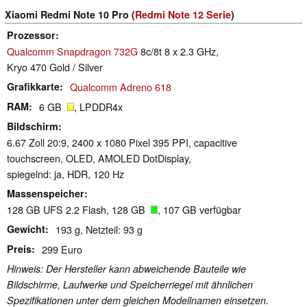
Xiaomi Redmi Note 10 Pro (
Redmi Note 12 Serie
)
Prozessor
Qualcomm Snapdragon 732G
8c/8t 8 x 2.3 GHz,
Kryo 470 Gold / Silver
Grafikkarte
Qualcomm Adreno 618
RAM
6 GB
, LPDDR4x
Bildschirm
6.67 Zoll 20:9, 2400 x 1080 Pixel 395 PPI, capacitive
touchscreen, OLED, AMOLED DotDisplay,
spiegelnd: ja, HDR, 120 Hz
Massenspeicher
128 GB UFS 2.2 Flash, 128 GB
, 107 GB verfügbar
Gewicht
193 g, Netzteil: 93 g
Preis
299 Euro
Hinweis: Der Hersteller kann abweichende Bauteile wie
Bildschirme, Laufwerke und Speicherriegel mit ähnlichen
Spezifikationen unter dem gleichen Modellnamen einsetzen.