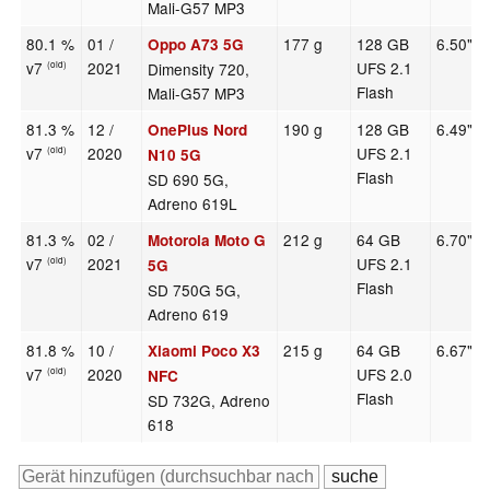
Mali-G57 MP3
80.1 %
01 /
177 g
128 GB
6.50"
Oppo A73 5G
v7
2021
UFS 2.1
Dimensity 720,
(old)
Flash
Mali-G57 MP3
81.3 %
12 /
190 g
128 GB
6.49"
OnePlus Nord
v7
2020
UFS 2.1
(old)
N10 5G
Flash
SD 690 5G,
Adreno 619L
81.3 %
02 /
212 g
64 GB
6.70"
Motorola Moto G
v7
2021
UFS 2.1
(old)
5G
Flash
SD 750G 5G,
Adreno 619
81.8 %
10 /
215 g
64 GB
6.67"
Xiaomi Poco X3
v7
2020
UFS 2.0
(old)
NFC
Flash
SD 732G, Adreno
618