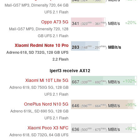
Mali-G57 MP3, Dimensity 720, 64 GB
UFS 2.1 Flash
Oppo A73 5G
+20%
341
MBit/s
min
max
(323
- 361
)
Mali-G57 MP3, Dimensity 720, 128
GB UFS 2.1 Flash
Xiaomi Redmi Note 10 Pro
283
MBit/s
min
max
(148
- 297
)
Adreno 618, SD 732G, 128 GB UFS
2.2 Flash
iperf3 receive AX12
Xiaomi Mi 10T Lite 5G
+102%
667
MBit/s
min
max
(339
- 692
)
Adreno 619, SD 750G 5G, 128 GB
UFS 2.1 Flash
OnePlus Nord N10 5G
+95%
646
MBit/s
min
max
(596
- 664
)
Adreno 619L, SD 690 5G, 128 GB
UFS 2.1 Flash
Xiaomi Poco X3 NFC
+92%
636
MBit/s
min
max
(500
- 675
)
Adreno 618, SD 732G, 64 GB UFS