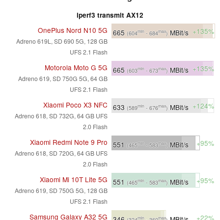
iperf3 transmit AX12
OnePlus Nord N10 5G
+135%
665
MBit/s
min
max
(604
- 684
)
Adreno 619L, SD 690 5G, 128 GB
UFS 2.1 Flash
Motorola Moto G 5G
+135%
665
MBit/s
min
max
(603
- 673
)
Adreno 619, SD 750G 5G, 64 GB
UFS 2.1 Flash
Xiaomi Poco X3 NFC
+124%
633
MBit/s
min
max
(589
- 676
)
Adreno 618, SD 732G, 64 GB UFS
2.0 Flash
Xiaomi Redmi Note 9 Pro
+95%
551
MBit/s
min
max
(465
- 583
)
Adreno 618, SD 720G, 64 GB UFS
2.0 Flash
Xiaomi Mi 10T Lite 5G
+95%
551
MBit/s
min
max
(465
- 583
)
Adreno 619, SD 750G 5G, 128 GB
UFS 2.1 Flash
Samsung Galaxy A32 5G
+22%
346
MBit/s
min
max
(324
- 360
)