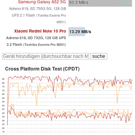
Samsung Galaxy A52 5G
50.3
MB/s
+278%
Adreno 619, SD 750G 5G, 128 GB
UFS 2.1 Flash
(Toshiba Exceria Pro
M501)
Xiaomi Redmi Note 10 Pro
13.29
MB/s
Adreno 618, SD 732G, 128 GB UFS
2.2 Flash
(Toshiba Exceria Pro M501)
Cross Platform Disk Test (CPDT)
85
80
75
70
65
60
55
50
45
40
35
30
25
20
15