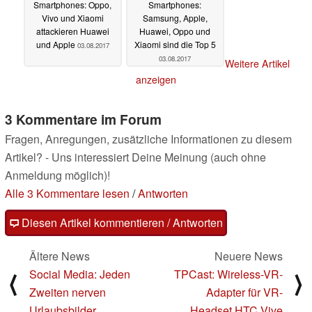
Smartphones: Oppo,
Smartphones:
Vivo und Xiaomi
Samsung, Apple,
attackieren Huawei
Huawei, Oppo und
und Apple
Xiaomi sind die Top 5
03.08.2017
03.08.2017
Weitere Artikel
anzeigen
3 Kommentare im Forum
Fragen, Anregungen, zusätzliche Informationen zu diesem
Artikel? - Uns interessiert Deine Meinung (auch ohne
Anmeldung möglich)!
Alle 3 Kommentare lesen
/
Antworten
Diesen Artikel kommentieren / Antworten
Ältere News
Neuere News
Social Media: Jeden
TPCast: Wireless-VR-
⟨
⟩
Zweiten nerven
Adapter für VR-
Urlaubsbilder
Headset HTC Vive