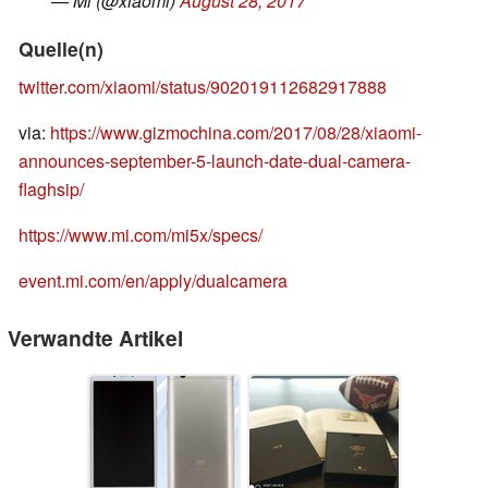
— Mi (@xiaomi)
August 28, 2017
Quelle(n)
twitter.com/xiaomi/status/902019112682917888
via:
https://www.gizmochina.com/2017/08/28/xiaomi-
announces-september-5-launch-date-dual-camera-
flaghsip/
https://www.mi.com/mi5x/specs/
event.mi.com/en/apply/dualcamera
Verwandte Artikel