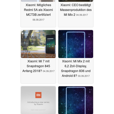
Xiaomi: Mögliches
Xiaomi: CEO bestätigt
Redmi 5A als Xiaomi
Massenproduktion des
MCT3B zertifiziert
Mi Mix 2
04.09.2017
06.09.2017
Xiaomi: Mi 7 mit
Xiaomi: Mi Mix 2 mit
Snapdragon 845
6,2 Zoll-Display,
Anfang 2018?
Snapdragon 836 und
04.09.2017
Android 8?
03.09.2017