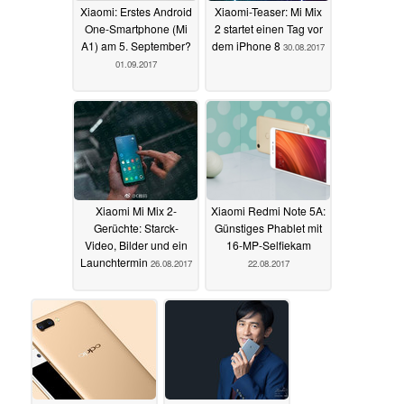
Xiaomi: Erstes Android
Xiaomi-Teaser: Mi Mix
One-Smartphone (Mi
2 startet einen Tag vor
A1) am 5. September?
dem iPhone 8
30.08.2017
01.09.2017
Xiaomi Mi Mix 2-
Xiaomi Redmi Note 5A:
Gerüchte: Starck-
Günstiges Phablet mit
Video, Bilder und ein
16-MP-Selfiekam
Launchtermin
26.08.2017
22.08.2017