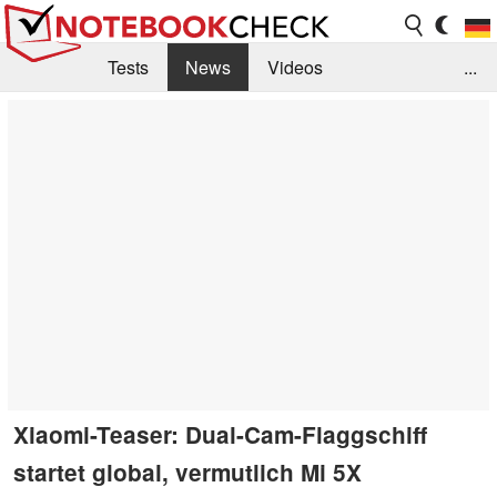
Tests
News
Videos
...
Benchmarks & Tech
Externe Tests
Kaufberatung
Deals
Suche
Jobs
Forum
Xiaomi-Teaser: Dual-Cam-Flaggschiff
startet global, vermutlich Mi 5X