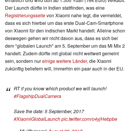
erhältlich und wird dort ab 1.300 Yuan (164 Euro) verkauft.
Der Launch dürfte in Indien stattfinden, was eine
Registrierungsseite
von Xiaomi nahe legt, die vermeldet,
dass es sich hierbei um das erste Dual-Cam-Smartphone
von Xiaomi für den indischen Markt handelt. Alleine schon
deswegen gehen wir nicht davon aus, dass es sich bei
dem "globalen Launch" am 5. September um das Mi Mix 2
handelt. Zudem dürfte mit global nicht weltweit gemeint
sein, sondern nur
einige weitere Länder,
die Xiaomi
zukünftig beliefern will, immerhin ein paar auch in der EU.
RT if you know which product we will launch!
#FlagshipDualCamera
Save the date: 5 September, 2017
#XiaomiGlobalLaunch
pic.twitter.com/o4yjHebpbe