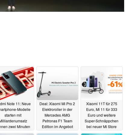
dmi Note 11: Neue
Deal: Xiaomi Mi Pro 2
Xiaomi 11T für 275
artphone-Modelle
Elektroroller in der
Euro, Mi 11 für 333
starten mit
Mercedes AMG
Euro und weitere
Milliardenumsatz
Petronas F1 Team
Super-Schnäppchen
nnen zwei Minuten
Edition im Angebot
bei neuer Mi Store
zum Bestpreis
Eröffnung
01.11.2021
29.10.2021