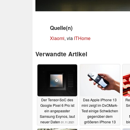
Quelle(n)
Xiaomi
, via
ITHome
Verwandte Artikel
Der Tensor-SoC des
Das Apple iPhone 13
Re
Google Pixel 6 Pro ist
mini zeigt im DxOMark-
Sm
ein angepasster
Test einige Schwächen
Samsung Exynos, laut
gegenüber dem
neuer Daten
größeren iPhone 13
bi
01.11.2021
01.11.2021