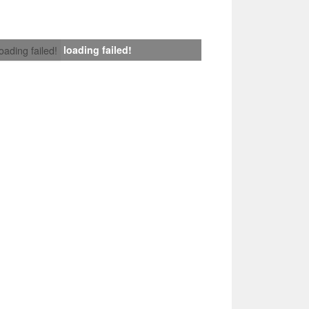
loading failed!
loading failed!