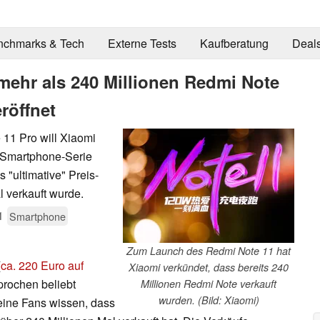
nchmarks & Tech
Externe Tests
Kaufberatung
Deal
 mehr als 240 Millionen Redmi Note
röffnet
11 Pro will Xiaomi
n Smartphone-Serie
 "ultimative" Preis-
l verkauft wurde.
1
Smartphone
Zum Launch des Redmi Note 11 hat
(
ca. 220 Euro auf
Xiaomi verkündet, dass bereits 240
prochen beliebt
Millionen Redmi Note verkauft
wurden. (Bild: Xiaomi)
eine Fans wissen, dass