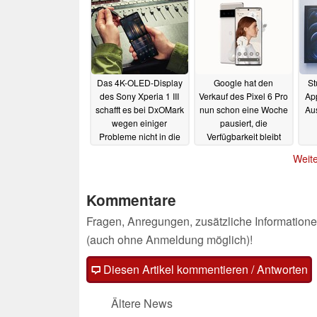
Das 4K-OLED-Display
Google hat den
St
des Sony Xperia 1 III
Verkauf des Pixel 6 Pro
App
schafft es bei DxOMark
nun schon eine Woche
Au
wegen einiger
pausiert, die
Probleme nicht in die
Verfügbarkeit bleibt
Top 20
miserabel
29.10.2021
29.10.2021
Weite
Kommentare
Fragen, Anregungen, zusätzliche Informatione
(auch ohne Anmeldung möglich)!
Diesen Artikel kommentieren / Antworten
Ältere News