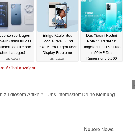
erhältlich
30.10.2021
udenten verklagen
Einige Käufer des
Das Xiaomi Redmi
le in China für das
Google Pixel 6 und
Note 11 startet für
sliefern des iPhone
Pixel 6 Pro klagen über
umgerechnet 160 Euro
ohne Ladegerät
Display-Probleme
mit 50 MP Dual-
Kamera und 5.000
28.10.2021
28.10.2021
mAh Akku
28.10.2021
re Artikel anzeigen
n zu diesem Artikel? - Uns interessiert Deine Meinung
Neuere News