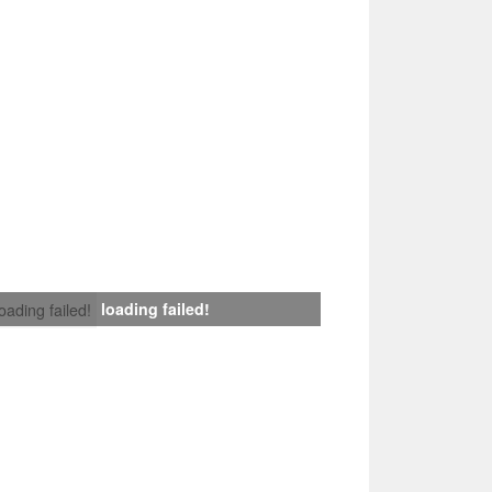
loading failed!
loading failed!