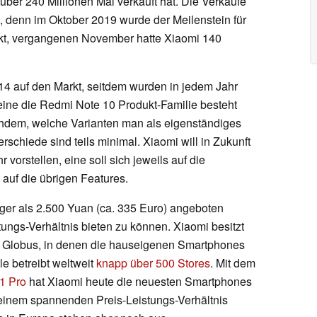
über 240 Millionen Mal verkauft hat. Die Verkäufe
 denn im Oktober 2019 wurde der Meilenstein für
ckt, vergangenen November hatte Xiaomi 140
4 auf den Markt, seitdem wurden in jedem Jahr
leine die Redmi Note 10 Produkt-Familie besteht
hdem, welche Varianten man als eigenständiges
rschiede sind teils minimal. Xiaomi will in Zukunft
orstellen, eine soll sich jeweils auf die
auf die übrigen Features.
iger als 2.500 Yuan (ca. 335 Euro) angeboten
tungs-Verhältnis bieten zu können. Xiaomi besitzt
n Globus, in denen die hauseigenen Smartphones
e betreibt weltweit
knapp über 500 Stores
. Mit dem
1 Pro
hat Xiaomi heute die neuesten Smartphones
t einem spannenden Preis-Leistungs-Verhältnis