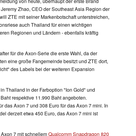
meldung von heute, überhaupt der erste Brand
 Jeremy Zhao, CEO der Southeast Asia Region der
will ZTE mit seiner Markenbotschaft unterstreichen,
nsriese auch Thailand für einen wichtigen
deren Regionen und Ländern - ebenfalls kräftig
fter für die Axon-Serie die erste Wahl, da der
en eine große Fangemeinde besitzt und ZTE dort,
icht" des Labels bei der weiteren Expansion
in Thailand in der Farboption "Ion Gold" und
0 Baht respektive 11.990 Baht angeboten.
r das Axon 7 und 308 Euro für das Axon 7 mini. In
el derzeit etwa 450 Euro, das Axon 7 mini ist
 Axon 7 mit schnellem
Qualcomm Snapdragon 820