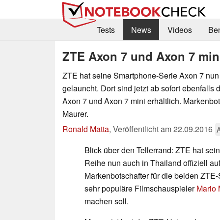
Tests
News
Videos
Be
ZTE Axon 7 und Axon 7 mini
ZTE hat seine Smartphone-Serie Axon 7 nun 
gelauncht. Dort sind jetzt ab sofort ebenfall
Axon 7 und Axon 7 mini erhältlich. Markenbots
Maurer.
Ronald Matta
,
Veröffentlicht am
22.09.2016
Blick über den Tellerrand: ZTE hat se
Reihe nun auch in Thailand offiziell au
Markenbotschafter für die beiden ZT
sehr populäre Filmschauspieler
Mario 
machen soll.