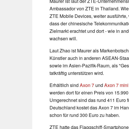
Maurer ist laut der ZTE-Unternehmens
Ambassador von ZTE in Thailand. Wie
ZTE Mobile Devices, weiter ausführte, 
dass der chinesische Telekommunikatio
Zielmarkt erachtet und dort - wie in an
wachsen will.
Laut Zhao ist Maurer als Markenbotscha
Künstler auch in anderen ASEAN-Staat
sowie im Asien-Pazifik-Raum, als "Ges
tatkräftig unterstützen wird.
Erhältlich sind
Axon 7
und
Axon 7 mini
werden dort für einen Preis von 15.99
Umgerechnet sind das rund 411 Euro fü
Deutschland kostet das Axon 7 im Hand
schon für rund 300 Euro zu haben.
ZTE hatte das Flaggschiff-Smartphone