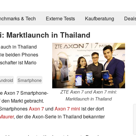
nchmarks & Tech
Externe Tests
Kaufberatung
Deal
: Marktlaunch in Thailand
auch in Thailand
s die beiden Phones
chafter ist Mario
Android
Smartphone
ZTE Axon 7 und Axon 7 mini:
ine Axon 7 Smartphone-
Marktlaunch in Thailand
f den Markt gebracht.
E-Smartphones
Axon 7
und
Axon 7 mini
ist der dort
Maurer
, der die Axon-Serie in Thailand bekannter