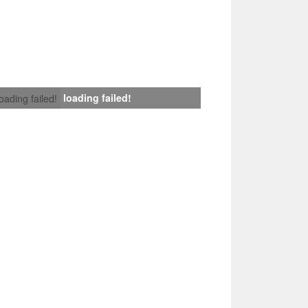
loading failed!
loading failed!