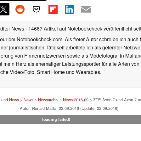
Editor News
- 14667 Artikel auf Notebookcheck veröffentlicht
sei
eur bei Notebookcheck.com. Als freier Autor schreibe ich auch 
ner journalistischen Tätigkeit arbeitete ich als gelernter Netzw
ierung von Firmennetzwerken sowie als Modefotograf in Mailan
 mein Herz als ehemaliger Leistungssportler für alle Arten von
reiche Video/Foto, Smart Home und Wearables.
t und News
>
News
>
Newsarchiv
>
News 2016-09
> ZTE Axon 7 und Axon 7 min
Autor: Ronald Matta, 22.09.2016 (Update: 22.09.2016)
loading failed!