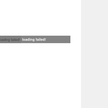
loading failed!
loading failed!