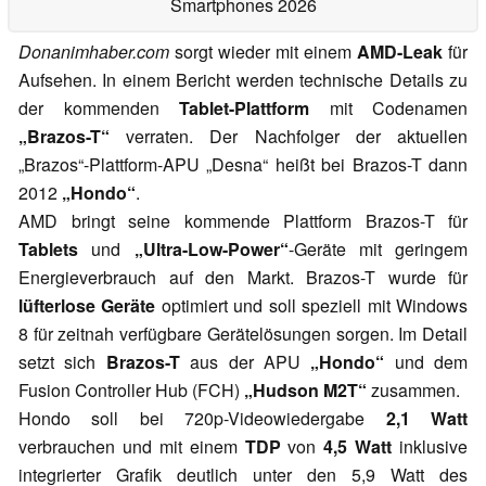
Smartphones 2026
Donanimhaber.com
sorgt wieder mit einem
AMD-Leak
für
Aufsehen. In einem Bericht werden technische Details zu
der kommenden
Tablet-
Plattform
mit Codenamen
„Brazos-T“
verraten. Der Nachfolger der aktuellen
„Brazos“-Plattform-APU „Desna“ heißt bei Brazos-T dann
2012
„Hondo“
.
AMD bringt seine kommende Plattform Brazos-T für
Tablets
und
„Ultra-Low-Power“
-Geräte mit geringem
Energieverbrauch auf den Markt. Brazos-T wurde für
lüfterlose Geräte
optimiert und soll speziell mit Windows
8 für zeitnah verfügbare Gerätelösungen sorgen. Im Detail
setzt sich
Brazos-T
aus der APU
„Hondo“
und dem
Fusion Controller Hub (FCH)
„Hudson M2T“
zusammen.
Hondo soll bei 720p-Videowiedergabe
2,1 Watt
verbrauchen und mit einem
TDP
von
4,5 Watt
inklusive
integrierter Grafik deutlich unter den 5,9 Watt des