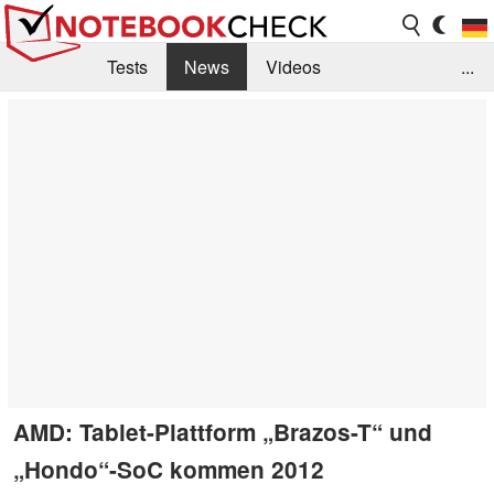
Tests
News
Videos
...
Benchmarks & Tech
Externe Tests
Kaufberatung
Deals
Suche
Jobs
Forum
AMD: Tablet-Plattform „Brazos-T“ und
„Hondo“-SoC kommen 2012