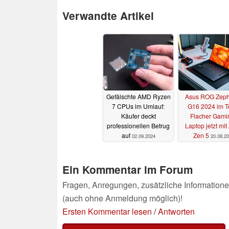
Verwandte Artikel
Gefälschte AMD Ryzen
Asus ROG Zeph
7 CPUs im Umlauf:
G16 2024 im Te
Käufer deckt
Flacher Gami
professionellen Betrug
Laptop jetzt mi
auf
Zen 5
02.09.2024
20.08.2
Ein Kommentar im Forum
Fragen, Anregungen, zusätzliche Informatione
(auch ohne Anmeldung möglich)!
Ersten Kommentar lesen
/
Antworten