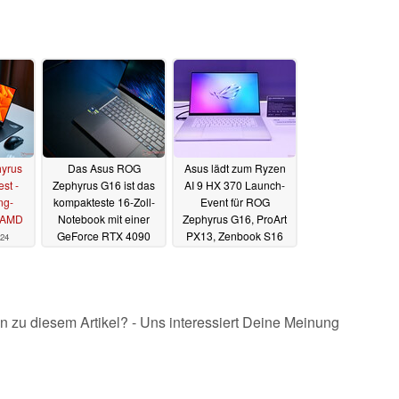
yrus
Das Asus ROG
Asus lädt zum Ryzen
st -
Zephyrus G16 ist das
AI 9 HX 370 Launch-
ng-
kompakteste 16-Zoll-
Event für ROG
t AMD
Notebook mit einer
Zephyrus G16, ProArt
GeForce RTX 4090
PX13, Zenbook S16
024
Laptop
und Co.
15.07.2024
03.07.2024
n zu diesem Artikel? - Uns interessiert Deine Meinung