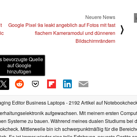
Neuere News
t
Google Pixel 9a leakt angeblich auf Fotos mit fast
⟩
ic
flachem Kameramodul und dünneren
Bildschirmrändern
s bevorzugte Quelle
auf Google
hinzufügen
ging Editor Business Laptops
- 2192 Artikel auf Notebookcheck 
nterhaltungselektronik aufgewachsen. Mit meinem ersten Comp
en Systeme zu bauen. Während meines dualen Studiums bei der
ookcheck. Mittlerweile bin ich schwerpunktmäßig für die Berei
ich. Es ist immer wieder eine tolle Erfahrung, neueste Geräte 