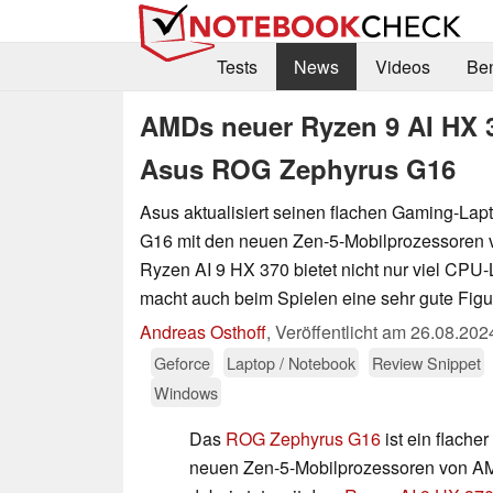
Tests
News
Videos
Be
AMDs neuer Ryzen 9 AI HX 
Asus ROG Zephyrus G16
Asus aktualisiert seinen flachen Gaming-La
G16 mit den neuen Zen-5-Mobilprozessoren
Ryzen AI 9 HX 370 bietet nicht nur viel CPU-
macht auch beim Spielen eine sehr gute Figu
Andreas Osthoff
,
Veröffentlicht am
26.08.202
Geforce
Laptop / Notebook
Review Snippet
Windows
Das
ROG Zephyrus G16
ist ein flache
neuen Zen-5-Mobilprozessoren von AM