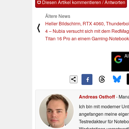
Diesen Artikel kommentieren / Antworten
Ältere News
Heller Bildschirm, RTX 4060, Thunderbol
⟨
4 – Nubia versucht sich mit dem RedMag
Titan 16 Pro an einem Gaming-Notebook
Al
Andreas Osthoff
- Mana
Ich bin mit moderner U
angefangen meine eigen
Testredakteur für Noteb
Workstations verantwortl