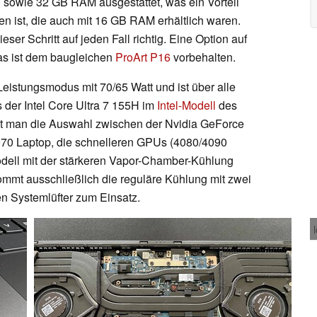
0
sowie 32 GB RAM ausgestattet, was ein Vorteil
n ist, die auch mit 16 GB RAM erhältlich waren.
dieser Schritt auf jeden Fall richtig. Eine Option auf
das ist dem baugleichen
ProArt P16
vorbehalten.
eistungsmodus mit 70/65 Watt und ist über alle
der Intel Core Ultra 7 155H im
Intel-Modell
des
at man die Auswahl zwischen der Nvidia GeForce
70 Laptop, die schnelleren GPUs (4080/4090
odell mit der stärkeren Vapor-Chamber-Kühlung
mmt ausschließlich die reguläre Kühlung mit zwei
en Systemlüfter zum Einsatz.