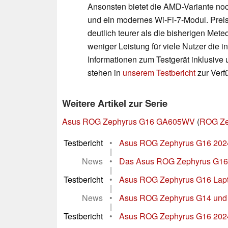
Ansonsten bietet die AMD-Variante noch
und ein modernes Wi-Fi-7-Modul. Preis
deutlich teurer als die bisherigen Mete
weniger Leistung für viele Nutzer die i
Informationen zum Testgerät inklusiv
stehen in
unserem Testbericht
zur Verf
Weitere Artikel zur Serie
Asus ROG Zephyrus G16 GA605WV
(
ROG Ze
Testbericht
•
Asus ROG Zephyrus G16 2024 
|
News
•
Das Asus ROG Zephyrus G16 is
|
Testbericht
•
Asus ROG Zephyrus G16 Lapto
|
News
•
Asus ROG Zephyrus G14 und G1
|
Testbericht
•
Asus ROG Zephyrus G16 2024 i