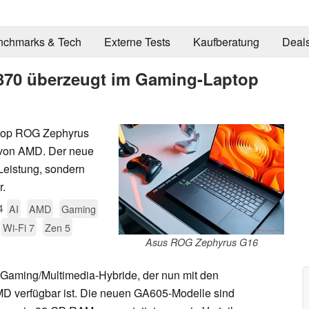
nchmarks & Tech
Externe Tests
Kaufberatung
Deal
370 überzeugt im Gaming-Laptop
ptop ROG Zephyrus
 von AMD. Der neue
Leistung, sondern
r.
4
AI
AMD
Gaming
Wi-Fi 7
Zen 5
Asus ROG Zephyrus G16
r Gaming/Multimedia-Hybride, der nun mit den
D verfügbar ist. Die neuen GA605-Modelle sind