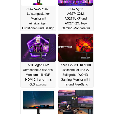
AOC AG275QXL:
AOC Agon
Leistungsstarker
AG274QXM,
Monitor mit
AG274UXP und
einzigartigen
AG274QG: Top-
Funktionen und Design
Gaming-Monitore für
wettbewerbsorientierte
03.03.2022
Spieler
27.10.2021
AOC Agon Pro:
Acer XV272U KF: 300
Ultraschnelle eSports-
Hz schneller und 27
Monitore mit HDR,
Zoll großer WQHD-
HDMI 2.1 und 1 ms
Gaming-Monitor mit 1
GtG
ms und FreeSync
22.09.2021
Premium
08.09.2021