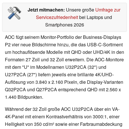
Jetzt mitmachen:
Unsere große
Umfrage zur
Servicezufriedenheit
bei Laptops und
Smartphones 2026
AOC fügt seinem Monitor-Portfolio der Business-Displays
P2 vier neue Bildschirme hinzu, die das USB-C-Sortiment
um hochauflösende Modelle mit QHD oder UHD/4K in den
Formaten 27 Zoll und 32 Zoll erweitern. Die AOC-Monitore
mit dem "U" im Modellnamen U32P2CA (32") und
U27P2CA (27") liefern jeweils eine brillante 4K/UHD-
Auflösung von 3.840 x 2.160 Pixeln, die Display-Varianten
Q32P2CA und Q27P2CA entsprechend QHD mit 2.560 x
1.440 Bildpunkten.
Während der 32 Zoll große AOC U32P2CA über ein VA-
4K-Panel mit einem Kontrastverhältnis von 3000:1, einer
Helligkeit von 350 cd/m² sowie einer Farbraumabdeckung