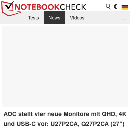
Tests
News
Videos
...
Benchmarks & Tech
Externe Tests
Kaufberatung
Deals
Suche
Jobs
Forum
AOC stellt vier neue Monitore mit QHD, 4K
und USB-C vor: U27P2CA, Q27P2CA (27")