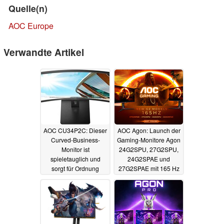
Quelle(n)
AOC Europe
Verwandte Artikel
AOC CU34P2C: Dieser
AOC Agon: Launch der
Curved-Business-
Gaming-Monitore Agon
Monitor ist
24G2SPU, 27G2SPU,
spieletauglich und
24G2SPAE und
sorgt für Ordnung
27G2SPAE mit 165 Hz
03.05.2022
22.03.2022