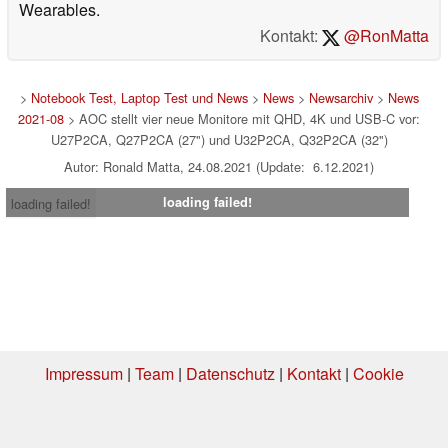
Wearables.
Kontakt:
@RonMatta
>
Notebook Test, Laptop Test und News
>
News
>
Newsarchiv
>
News
2021-08
> AOC stellt vier neue Monitore mit QHD, 4K und USB-C vor:
U27P2CA, Q27P2CA (27") und U32P2CA, Q32P2CA (32")
Autor: Ronald Matta, 24.08.2021 (Update: 6.12.2021)
loading failed!
loading failed!
Impressum
|
Team
|
Datenschutz
|
Kontakt
|
Cookie
Einstellungen
| 06.08.2026 12:48
* Beim Kauf über einen Affiliate-Link kann Notebookcheck eine Vergütung
erhalten. Vielen Dank für Ihre Unterstützung!.