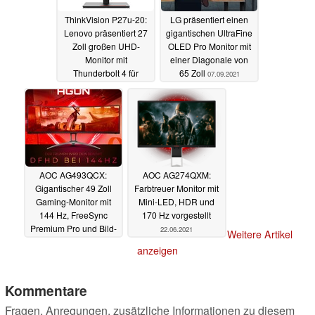
ThinkVision P27u-20:
LG präsentiert einen
Lenovo präsentiert 27
gigantischen UltraFine
Zoll großen UHD-
OLED Pro Monitor mit
Monitor mit
einer Diagonale von
Thunderbolt 4 für
65 Zoll
07.09.2021
Kreative
08.09.2021
AOC AG493QCX:
AOC AG274QXM:
Gigantischer 49 Zoll
Farbtreuer Monitor mit
Gaming-Monitor mit
Mini-LED, HDR und
144 Hz, FreeSync
170 Hz vorgestellt
Premium Pro und Bild-
22.06.2021
Weitere Artikel
neben-Bild-Modi
anzeigen
29.07.2021
Kommentare
Fragen, Anregungen, zusätzliche Informationen zu diesem