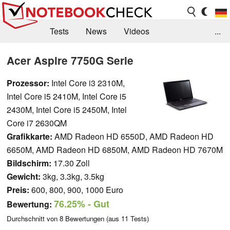
Tests
News
Videos
...
Benchmarks & Tech
Externe Tests
Acer Aspire 7750G Serie
Kaufberatung
Deals
Suche
Jobs
Prozessor:
Intel Core i3 2310M,
Intel Core i5 2410M, Intel Core i5
Forum
2430M, Intel Core i5 2450M, Intel
Core i7 2630QM
Grafikkarte:
AMD Radeon HD 6550D, AMD Radeon HD
6650M, AMD Radeon HD 6850M, AMD Radeon HD 7670M
Bildschirm:
17.30 Zoll
Gewicht:
3kg, 3.3kg, 3.5kg
Preis:
600, 800, 900, 1000 Euro
76.25%
- Gut
Bewertung:
Durchschnitt von
8
Bewertungen (aus
11
Tests)