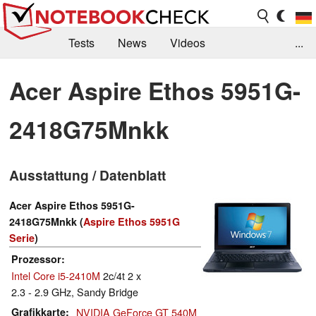
Tests
News
Videos
...
Benchmarks & Tech
Externe Tests
Acer Aspire Ethos 5951G-
Kaufberatung
Deals
Suche
Jobs
2418G75Mnkk
Forum
Ausstattung / Datenblatt
Acer Aspire Ethos 5951G-
2418G75Mnkk (
Aspire Ethos 5951G
Serie
)
Prozessor
Intel Core i5-2410M
2c/4t 2 x
2.3 - 2.9 GHz, Sandy Bridge
Grafikkarte
NVIDIA GeForce GT 540M