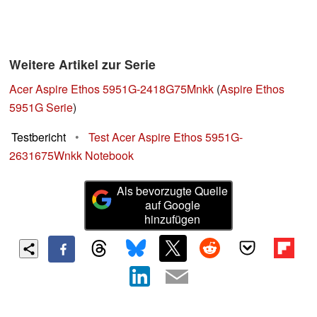
Weitere Artikel zur Serie
Acer Aspire Ethos 5951G-2418G75Mnkk
(
Aspire Ethos
5951G Serie
)
Testbericht
•
Test Acer Aspire Ethos 5951G-
2631675Wnkk Notebook
Als bevorzugte Quelle
auf Google
hinzufügen