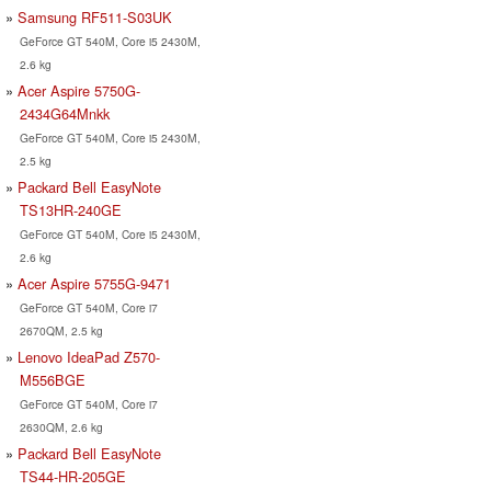
Samsung RF511-S03UK
GeForce GT 540M, Core i5 2430M,
2.6 kg
Acer Aspire 5750G-
2434G64Mnkk
GeForce GT 540M, Core i5 2430M,
2.5 kg
Packard Bell EasyNote
TS13HR-240GE
GeForce GT 540M, Core i5 2430M,
2.6 kg
Acer Aspire 5755G-9471
GeForce GT 540M, Core i7
2670QM, 2.5 kg
Lenovo IdeaPad Z570-
M556BGE
GeForce GT 540M, Core i7
2630QM, 2.6 kg
Packard Bell EasyNote
TS44-HR-205GE