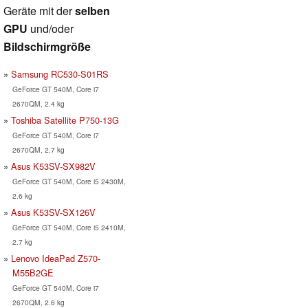
Geräte mit der
selben
GPU
und/oder
Bildschirmgröße
Samsung RC530-S01RS
GeForce GT 540M, Core i7
2670QM, 2.4 kg
Toshiba Satellite P750-13G
GeForce GT 540M, Core i7
2670QM, 2.7 kg
Asus K53SV-SX982V
GeForce GT 540M, Core i5 2430M,
2.6 kg
Asus K53SV-SX126V
GeForce GT 540M, Core i5 2410M,
2.7 kg
Lenovo IdeaPad Z570-
M55B2GE
GeForce GT 540M, Core i7
2670QM, 2.6 kg