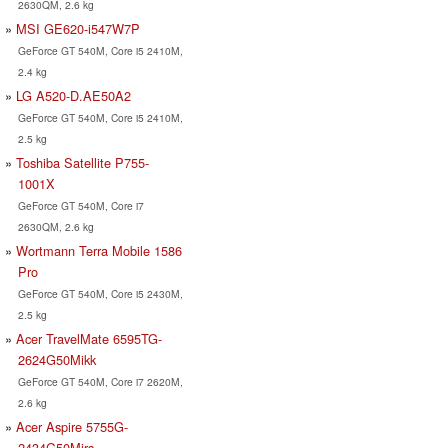
2630QM, 2.6 kg
MSI GE620-i547W7P
GeForce GT 540M, Core i5 2410M,
2.4 kg
LG A520-D.AE50A2
GeForce GT 540M, Core i5 2410M,
2.5 kg
Toshiba Satellite P755-
1001X
GeForce GT 540M, Core i7
2630QM, 2.6 kg
Wortmann Terra Mobile 1586
Pro
GeForce GT 540M, Core i5 2430M,
2.5 kg
Acer TravelMate 6595TG-
2624G50Mikk
GeForce GT 540M, Core i7 2620M,
2.6 kg
Acer Aspire 5755G-
2434G50Mirs