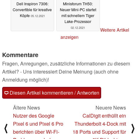
Dell Inspiron 7306:
Minisforum TH50:
Convertible für kreative
Neuer Mini-PC startet
Köpfe
mit schnellem Tiger
05.12.2021
Lake-Prozessor
02.12.2021
Weitere Artikel
anzeigen
Kommentare
Fragen, Anregungen, zusätzliche Informationen zu diesem
Artikel? - Uns interessiert Deine Meinung (auch ohne
Anmeldung möglich)!
Diesen Artikel kommentieren / Antworten
Ältere News
Neuere News
Nutzer des Google
CalDigit enthüllt ein
Pixel 6 und Pixel 6 Pro
Thunderbolt 4-Dock mit
⟨
⟩
berichten über Wi-Fi-
18 Ports und Support für