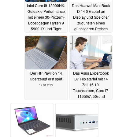
Intel Core i9-12900HK:
Das Huawei MateBook
Geleakte Performance
D 14 SE spart an
mit einem 30-Prozent-
Display und Speicher
Boost gegen Ryzen 9
zugunsten eines
5900HX und Tiger
günstigeren Preises
Lake
17.01.2022
13.01.2022
Der HP Pavilion 14
Das Asus Expertbook
überzeugt erst spät
B7 Flip startet mit 14
Zoll 16:10-
12.01.2022
Touchscreen, Core i7-
1195G7, 5G und
innovativen Features
07.12.2021