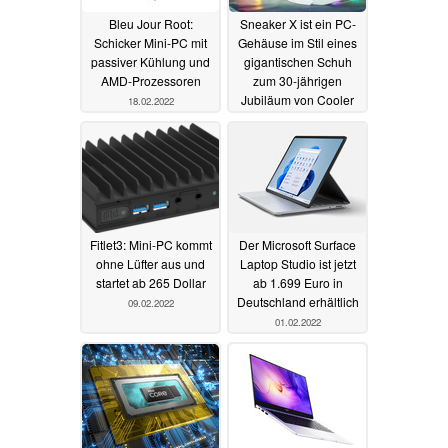
Bleu Jour Root:
Sneaker X ist ein PC-
Schicker Mini-PC mit
Gehäuse im Stil eines
passiver Kühlung und
gigantischen Schuh
AMD-Prozessoren
zum 30-jährigen
Jubiläum von Cooler
18.02.2022
Master
15.02.2022
Fitlet3: Mini-PC kommt
Der Microsoft Surface
ohne Lüfter aus und
Laptop Studio ist jetzt
startet ab 265 Dollar
ab 1.699 Euro in
Deutschland erhältlich
09.02.2022
01.02.2022