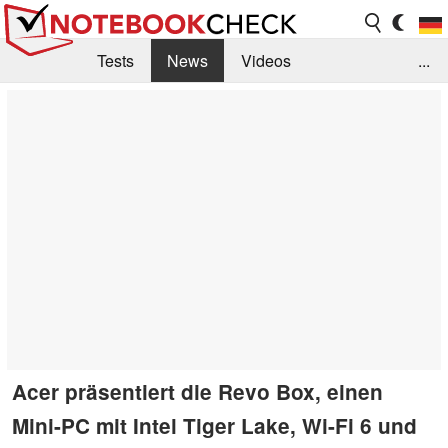
Tests
News
Videos
...
Benchmarks & Tech
Externe Tests
Kaufberatung
Deals
Suche
Jobs
Forum
Acer präsentiert die Revo Box, einen
Mini-PC mit Intel Tiger Lake, Wi-Fi 6 und