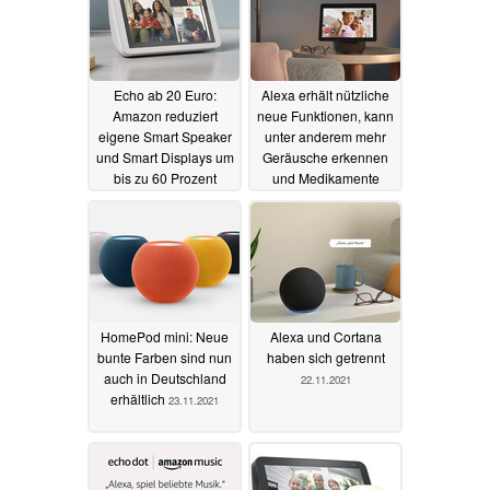
Echo ab 20 Euro:
Alexa erhält nützliche
Amazon reduziert
neue Funktionen, kann
eigene Smart Speaker
unter anderem mehr
und Smart Displays um
Geräusche erkennen
bis zu 60 Prozent
und Medikamente
bestellen
09.12.2021
02.12.2021
HomePod mini: Neue
Alexa und Cortana
bunte Farben sind nun
haben sich getrennt
auch in Deutschland
22.11.2021
erhältlich
23.11.2021