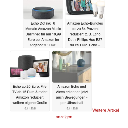
Echo Dot inkl. 6
Amazon Echo-Bundles
Monate Amazon Music
bis zu 64 Prozent
Unlimited für nur 19,99
reduziert, z. B. Echo
Euro bei Amazon im
Dot + Philips Hue E27
Angebot
für 25 Euro, Echo +
22.11.2021
Smart Plug für 67 Euro
21.11.2021
Echo ab 20 Euro, Fire
Amazon Echo und
TV ab 15 Euro & mehr:
Alexa erkennen jetzt
Amazon reduziert
auch Bewegungen -
weitere eigene Geräte
per Ultraschall
16.11.2021
15.11.2021
Weitere Artikel
anzeigen