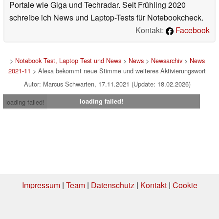
Portale wie Giga und Techradar. Seit Frühling 2020
schreibe ich News und Laptop-Tests für Notebookcheck.
Kontakt:
Facebook
>
Notebook Test, Laptop Test und News
>
News
>
Newsarchiv
>
News
2021-11
> Alexa bekommt neue Stimme und weiteres Aktivierungswort
Autor: Marcus Schwarten, 17.11.2021 (Update: 18.02.2026)
loading failed!
loading failed!
Impressum
|
Team
|
Datenschutz
|
Kontakt
|
Cookie
Einstellungen
| 08.08.2026 16:02
* Beim Kauf über einen Affiliate-Link kann Notebookcheck eine Vergütung