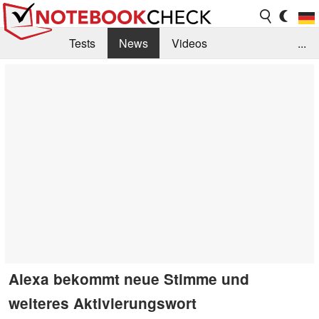
Tests
News
Videos
...
Benchmarks & Tech
Externe Tests
Kaufberatung
Deals
Suche
Jobs
Forum
Alexa bekommt neue Stimme und
weiteres Aktivierungswort