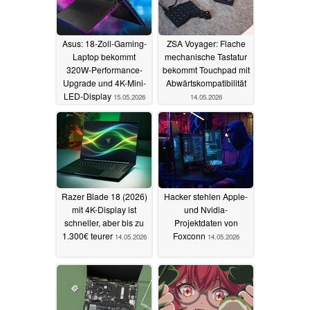
Asus: 18-Zoll-Gaming-
ZSA Voyager: Flache
Laptop bekommt
mechanische Tastatur
320W-Performance-
bekommt Touchpad mit
Upgrade und 4K-Mini-
Abwärtskompatibilität
LED-Display
15.05.2026
14.05.2026
Razer Blade 18 (2026)
Hacker stehlen Apple-
mit 4K-Display ist
und Nvidia-
schneller, aber bis zu
Projektdaten von
1.300€ teurer
Foxconn
14.05.2026
14.05.2026