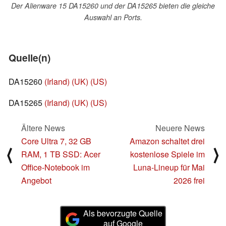
Der Alienware 15 DA15260 und der DA15265 bieten die gleiche
Auswahl an Ports.
Quelle(n)
DA15260
(Irland)
(UK)
(US)
DA15265
(Irland)
(UK)
(US)
Ältere News
Neuere News
Core Ultra 7, 32 GB
Amazon schaltet drei
⟨
⟩
RAM, 1 TB SSD: Acer
kostenlose Spiele im
Office-Notebook im
Luna-Lineup für Mai
Angebot
2026 frei
Als bevorzugte Quelle
auf Google