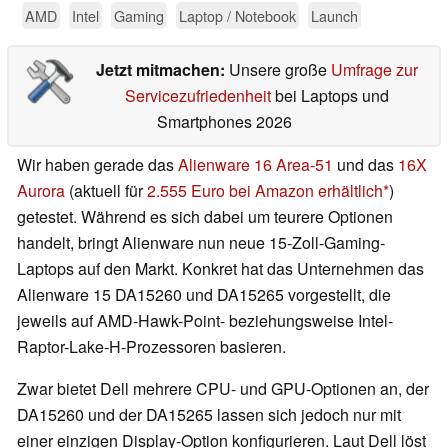
AMD
Intel
Gaming
Laptop / Notebook
Launch
Jetzt mitmachen:
Unsere große
Umfrage zur
Servicezufriedenheit
bei Laptops und
Smartphones 2026
Wir haben gerade das
Alienware 16 Area-51
und das
16X
Aurora
(aktuell für
2.555 Euro bei Amazon erhältlich
)
getestet. Während es sich dabei um teurere Optionen
handelt, bringt Alienware nun neue 15-Zoll-Gaming-
Laptops auf den Markt. Konkret hat das Unternehmen das
Alienware 15 DA15260 und DA15265 vorgestellt, die
jeweils auf AMD-Hawk-Point- beziehungsweise Intel-
Raptor-Lake-H-Prozessoren basieren.
Zwar bietet Dell mehrere CPU- und GPU-Optionen an, der
DA15260 und der DA15265 lassen sich jedoch nur mit
einer einzigen Display-Option konfigurieren. Laut Dell löst