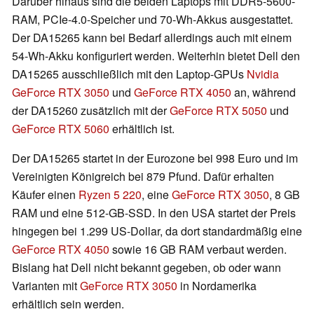
Darüber hinaus sind die beiden Laptops mit DDR5-5600-
RAM, PCIe-4.0-Speicher und 70-Wh-Akkus ausgestattet.
Der DA15265 kann bei Bedarf allerdings auch mit einem
54-Wh-Akku konfiguriert werden. Weiterhin bietet Dell den
DA15265 ausschließlich mit den Laptop-GPUs
Nvidia
GeForce RTX 3050
und
GeForce RTX 4050
an, während
der DA15260 zusätzlich mit der
GeForce RTX 5050
und
GeForce RTX 5060
erhältlich ist.
Der DA15265 startet in der Eurozone bei 998 Euro und im
Vereinigten Königreich bei 879 Pfund. Dafür erhalten
Käufer einen
Ryzen 5 220
, eine
GeForce RTX 3050
, 8 GB
RAM und eine 512-GB-SSD. In den USA startet der Preis
hingegen bei 1.299 US-Dollar, da dort standardmäßig eine
GeForce RTX 4050
sowie 16 GB RAM verbaut werden.
Bislang hat Dell nicht bekannt gegeben, ob oder wann
Varianten mit
GeForce RTX 3050
in Nordamerika
erhältlich sein werden.