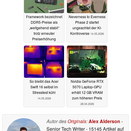
Framework bezeichnet
Neverness to Everness
DDR5-Preise als
Phase 2 startet
„weitgehend stabil“
ungeachtet der KI-
trotz erneuter
Kontroverse
14.05.2026
Preiserhöhung
14.05.2026
So bleibt das Acer
Nvidia GeForce RTX
Swift 16 selbst im
5070 Laptop-GPU
Stresstest kühl
erhält 12 GB VRAM
zum höheren Preis
14.05.2026
28.04.2026
Autor des
Originals
:
Alex Alderson
-
Senior Tech Writer
- 15145 Artikel auf