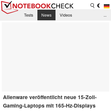
Tests
News
Videos
...
Benchmarks & Tech
Externe Tests
Kaufberatung
Deals
Suche
Jobs
Forum
Alienware veröffentlicht neue 15-Zoll-
Gaming-Laptops mit 165-Hz-Displays