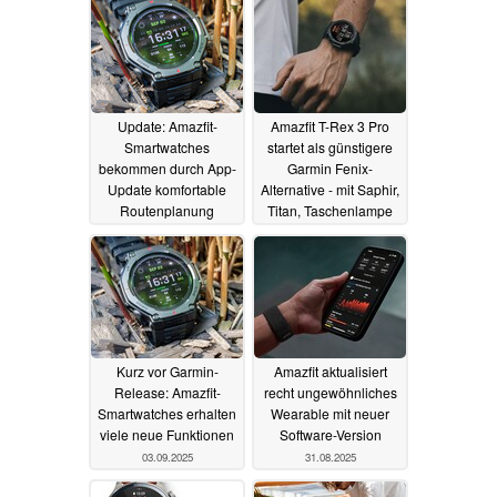
Update: Amazfit-
Amazfit T-Rex 3 Pro
Smartwatches
startet als günstigere
bekommen durch App-
Garmin Fenix-
Update komfortable
Alternative - mit Saphir,
Routenplanung
Titan, Taschenlampe
und starken
08.09.2025
Kartenfunktionen
05.09.2025
Kurz vor Garmin-
Amazfit aktualisiert
Release: Amazfit-
recht ungewöhnliches
Smartwatches erhalten
Wearable mit neuer
viele neue Funktionen
Software-Version
03.09.2025
31.08.2025