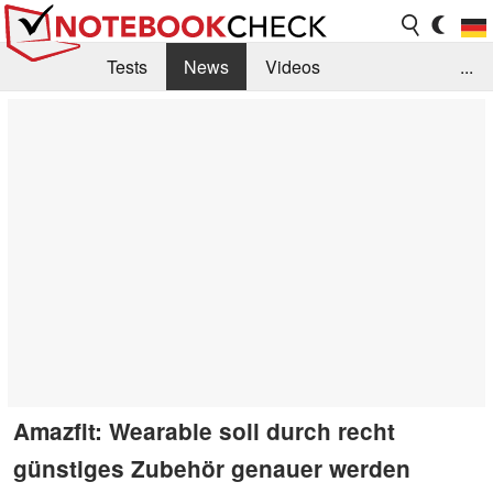
Tests
News
Videos
...
Benchmarks & Tech
Externe Tests
Kaufberatung
Deals
Suche
Jobs
Forum
Amazfit: Wearable soll durch recht
günstiges Zubehör genauer werden