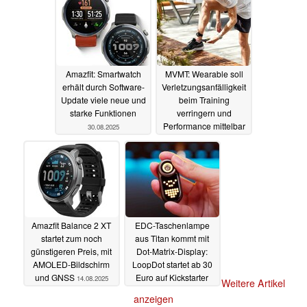
Amazfit: Smartwatch
MVMT: Wearable soll
erhält durch Software-
Verletzungsanfälligkeit
Update viele neue und
beim Training
starke Funktionen
verringern und
Performance mittelbar
30.08.2025
verbessern können
28.08.2025
Amazfit Balance 2 XT
EDC-Taschenlampe
startet zum noch
aus Titan kommt mit
günstigeren Preis, mit
Dot-Matrix-Display:
AMOLED-Bildschirm
LoopDot startet ab 30
und GNSS
Euro auf Kickstarter
14.08.2025
Weitere Artikel
13.08.2025
anzeigen