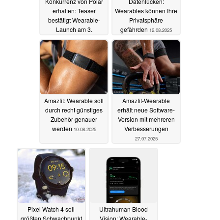
Konkurrenz von Polar
Datenlücken:
erhalten: Teaser
Wearables können Ihre
bestätigt Wearable-
Privatsphäre
Launch am 3.
gefährden
12.08.2025
September
12.08.2025
Amazfit: Wearable soll
Amazfit-Wearable
durch recht günstiges
erhält neue Software-
Zubehör genauer
Version mit mehreren
werden
Verbesserungen
10.08.2025
27.07.2025
Pixel Watch 4 soll
Ultrahuman Blood
größten Schwachpunkt
Vision: Wearable-