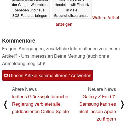
der Google-Wearables
Hersteller will Einblick
beheben und neue
in viele
SOS-Features bringen
Gesundheitsparameter
Weitere Artikel
bieten - mithilfe von
18.07.2025
anzeigen
Bluttests
16.07.2025
Kommentare
Fragen, Anregungen, zusätzliche Informationen zu diesem
Artikel? - Uns interessiert Deine Meinung (auch ohne
Anmeldung möglich)!
Diesen Artikel kommentieren / Antworten
Ältere News
Neuere News
Indiens Glücksspielbranche:
Galaxy Z Fold 7:
⟨
⟩
Regierung verbietet alle
Samsung kann es
geldbasierten Online-Spiele
nicht lassen Apple
zu ärgern