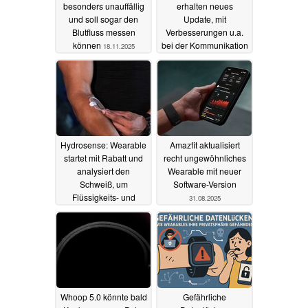
besonders unauffällig
erhalten neues
und soll sogar den
Update, mit
Blutfluss messen
Verbesserungen u.a.
können
bei der Kommunikation
18.11.2025
20.09.2025
Hydrosense: Wearable
Amazfit aktualisiert
startet mit Rabatt und
recht ungewöhnliches
analysiert den
Wearable mit neuer
Schweiß, um
Software-Version
Flüssigkeits- und
31.08.2025
Elektrolyt-Verlust zu
messen
13.09.2025
Whoop 5.0 könnte bald
Gefährliche