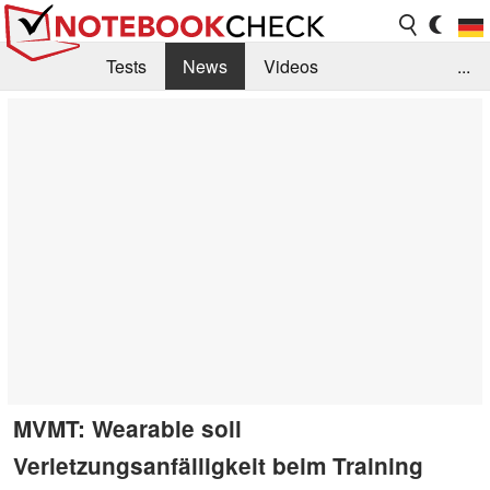
Tests
News
Videos
...
Benchmarks & Tech
Externe Tests
Kaufberatung
Deals
Suche
Jobs
Forum
MVMT: Wearable soll
Verletzungsanfälligkeit beim Training