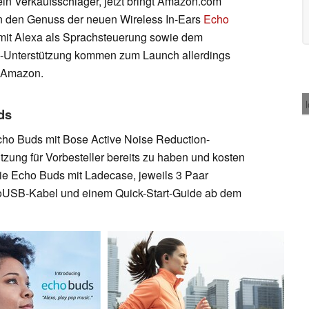
ein Verkaufsschlager, jetzt bringt Amazon.com
In den Genuss der neuen Wireless In-Ears
Echo
it Alexa als Sprachsteuerung sowie dem
-Unterstützung kommen zum Launch allerdings
n Amazon.
ds
cho Buds mit Bose Active Noise Reduction-
zung für Vorbesteller bereits zu haben und kosten
die Echo Buds mit Ladecase, jeweils 3 Paar
roUSB-Kabel und einem Quick-Start-Guide ab dem