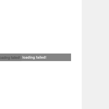
loading failed!
loading failed!