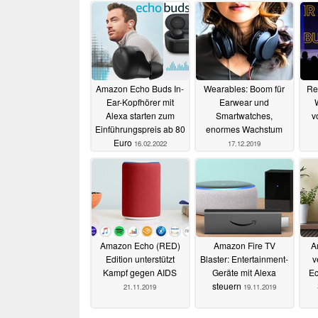
Amazon Echo Buds In-
Wearables: Boom für
Re
Ear-Kopfhörer mit
Earwear und
Alexa starten zum
Smartwatches,
v
Einführungspreis ab 80
enormes Wachstum
Euro
16.02.2022
17.12.2019
Amazon Echo (RED)
Amazon Fire TV
A
Edition unterstützt
Blaster: Entertainment-
v
Kampf gegen AIDS
Geräte mit Alexa
Ec
steuern
21.11.2019
19.11.2019