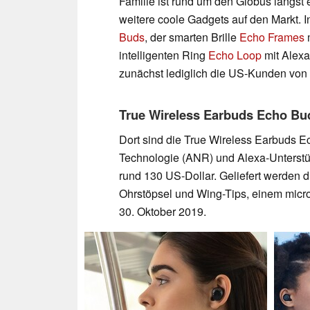
Familie ist rund um den Globus längst 
weitere coole Gadgets auf den Markt. 
Buds
, der smarten Brille
Echo Frames
m
intelligenten Ring
Echo Loop
mit Alexa
zunächst lediglich die US-Kunden vo
True Wireless Earbuds Echo Bu
Dort sind die True Wireless Earbuds E
Technologie (ANR) und Alexa-Unterstüt
rund 130 US-Dollar. Geliefert werden 
Ohrstöpsel und Wing-Tips, einem mic
30. Oktober 2019.