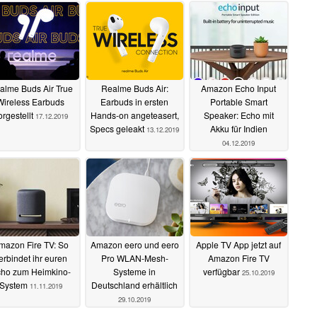
alme Buds Air True
Realme Buds Air:
Amazon Echo Input
Wireless Earbuds
Earbuds in ersten
Portable Smart
orgestellt
Hands-on angeteasert,
Speaker: Echo mit
17.12.2019
Specs geleakt
Akku für Indien
13.12.2019
04.12.2019
mazon Fire TV: So
Amazon eero und eero
Apple TV App jetzt auf
erbindet ihr euren
Pro WLAN-Mesh-
Amazon Fire TV
ho zum Heimkino-
Systeme in
verfügbar
25.10.2019
System
Deutschland erhältlich
11.11.2019
29.10.2019