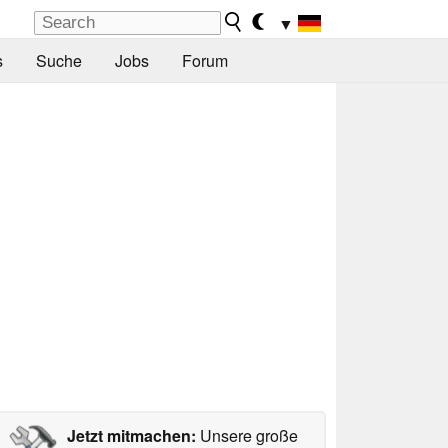
▼
s
Suche
Jobs
Forum
Jetzt mitmachen:
Unsere große