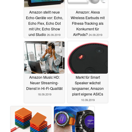
Amazon stellt neue
Amazon: Alexa
Echo-Geräte vor: Echo,
Wireless Earbuds mit
Echo Flex, Echo Dot
Fitness-Tracking als
mit Uhr, Echo Show
Konkurrent für
und Studio
AirPods?
26.09.2019
24.09.2019
Amazon Music HD:
Markt für Smart
Neuer Streaming-
Speaker wächst
Dienst in Hi-Fi-Qualität
langsamer, Amazon
plant eigene ASICs
18.09.2019
10.09.2019