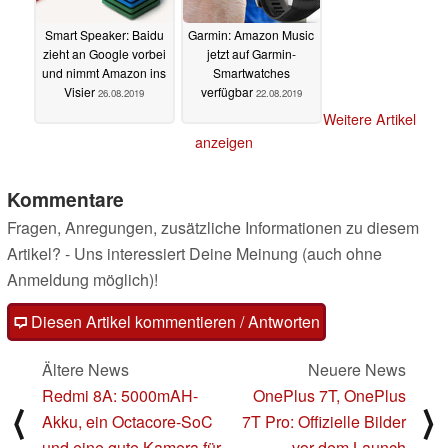
Smart Speaker: Baidu
Garmin: Amazon Music
zieht an Google vorbei
jetzt auf Garmin-
und nimmt Amazon ins
Smartwatches
Visier
verfügbar
26.08.2019
22.08.2019
Weitere Artikel
anzeigen
Kommentare
Fragen, Anregungen, zusätzliche Informationen zu diesem
Artikel? - Uns interessiert Deine Meinung (auch ohne
Anmeldung möglich)!
Diesen Artikel kommentieren / Antworten
Ältere News
Neuere News
Redmi 8A: 5000mAH-
OnePlus 7T, OnePlus
⟨
⟩
Akku, ein Octacore-SoC
7T Pro: Offizielle Bilder
und eine gute Kamera für
vor dem Launch