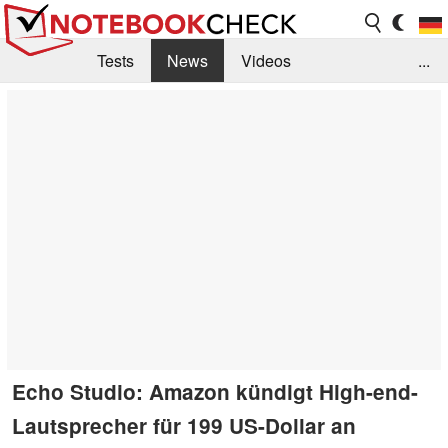
Tests
News
Videos
...
Benchmarks & Tech
Externe Tests
Kaufberatung
Deals
Suche
Jobs
Forum
Echo Studio: Amazon kündigt High-end-
Lautsprecher für 199 US-Dollar an