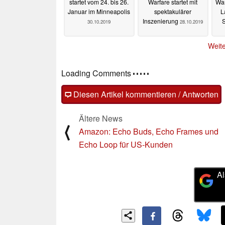
startet vom 24. bis 26.
Warfare startet mit
War
Januar im Minneapolis
spektakulärer
L
Inszenierung
S
30.10.2019
28.10.2019
Weite
Loading Comments
Diesen Artikel kommentieren / Antworten
Ältere News
⟨
Amazon: Echo Buds, Echo Frames und
Echo Loop für US-Kunden
Al