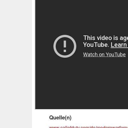
Quelle(n)
www.callofduty.com/de/modernwarfar