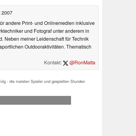
t 2007
für andere Print- und Onlinemedien inklusive
erktechniker und Fotograf unter anderem in
d. Neben meiner Leidenschaft für Technik
 sportlichen Outdooraktivitäten. Thematisch
Kontakt:
@RonMatta
folg - die meisten Spieler und gespielten Stunden