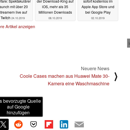
fare: Spektakulärer
der Download-King auf
sofort kostenlos im
aunch mit über 20
iOS, mehr als 35
Apple App Store und
treamern live auf
Millionen Downloads
bei Google Play
Twitch
24.10.2019
08.10.2019
02.10.2019
re Artikel anzeigen
Neuere News
⟩
Coole Cases machen aus Huawei Mate 30-
Kamera eine Waschmaschine
s bevorzugte Quelle
auf Google
hinzufügen