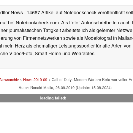
Editor News
- 14667 Artikel auf Notebookcheck veröffentlicht
sei
eur bei Notebookcheck.com. Als freier Autor schreibe ich auch 
ner journalistischen Tätigkeit arbeitete ich als gelernter Netzw
ierung von Firmennetzwerken sowie als Modefotograf in Mailan
 mein Herz als ehemaliger Leistungssportler für alle Arten von
reiche Video/Foto, Smart Home und Wearables.
Newsarchiv
>
News 2019-09
> Call of Duty: Modern Warfare Beta war voller Er
Autor: Ronald Matta, 26.09.2019 (Update: 15.08.2024)
loading failed!