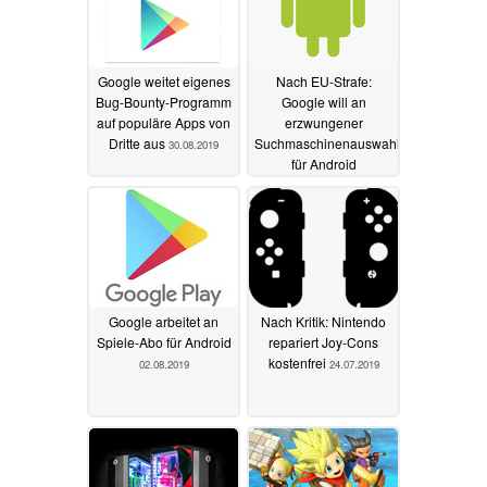
Google weitet eigenes
Nach EU-Strafe:
Bug-Bounty-Programm
Google will an
auf populäre Apps von
erzwungener
Dritte aus
Suchmaschinenauswahl
30.08.2019
für Android
mitverdienen
05.08.2019
Google arbeitet an
Nach Kritik: Nintendo
Spiele-Abo für Android
repariert Joy-Cons
kostenfrei
02.08.2019
24.07.2019