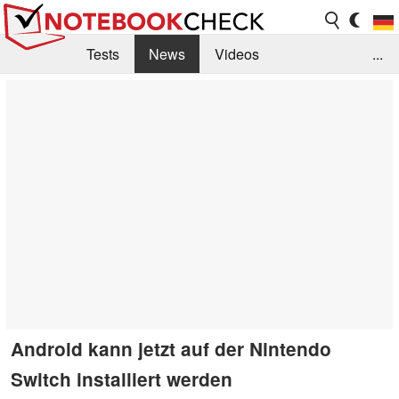
Tests
News
Videos
...
Benchmarks & Tech
Externe Tests
Kaufberatung
Deals
Suche
Jobs
Forum
Android kann jetzt auf der Nintendo
Switch installiert werden