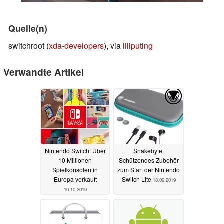
Quelle(n)
switchroot (
xda-developers
), via
liliputing
Verwandte Artikel
Nintendo Switch: Über
Snakebyte:
10 Millionen
Schützendes Zubehör
Spielkonsolen in
zum Start der Nintendo
Europa verkauft
Switch Lite
18.09.2019
10.10.2019