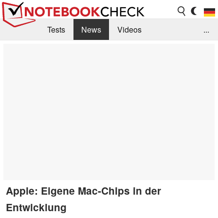
Tests
News
Videos
...
Benchmarks & Tech
Externe Tests
Kaufberatung
Deals
Suche
Jobs
Forum
Apple: Eigene Mac-Chips in der
Entwicklung