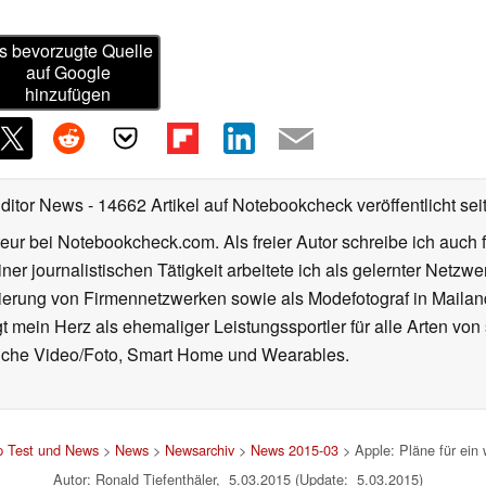
s bevorzugte Quelle
auf Google
hinzufügen
Editor News
- 14662 Artikel auf Notebookcheck veröffentlicht
sei
eur bei Notebookcheck.com. Als freier Autor schreibe ich auch 
ner journalistischen Tätigkeit arbeitete ich als gelernter Netzw
ierung von Firmennetzwerken sowie als Modefotograf in Mailan
 mein Herz als ehemaliger Leistungssportler für alle Arten von
reiche Video/Foto, Smart Home und Wearables.
p Test und News
>
News
>
Newsarchiv
>
News 2015-03
> Apple: Pläne für ein
Autor: Ronald Tiefenthäler, 5.03.2015 (Update: 5.03.2015)