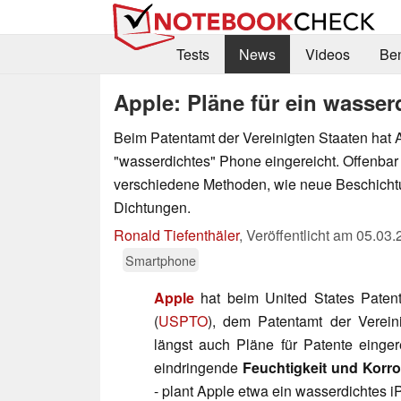
Tests
News
Videos
Be
Apple: Pläne für ein wasse
Beim Patentamt der Vereinigten Staaten hat A
"wasserdichtes" Phone eingereicht. Offenbar 
verschiedene Methoden, wie neue Beschich
Dichtungen.
Ronald Tiefenthäler
,
Veröffentlicht am
05.03.
Smartphone
Apple
hat beim United States Patent
(
USPTO
), dem Patentamt der Vereini
längst auch Pläne für Patente einge
eindringende
Feuchtigkeit und Korr
- plant Apple etwa ein wasserdichtes 