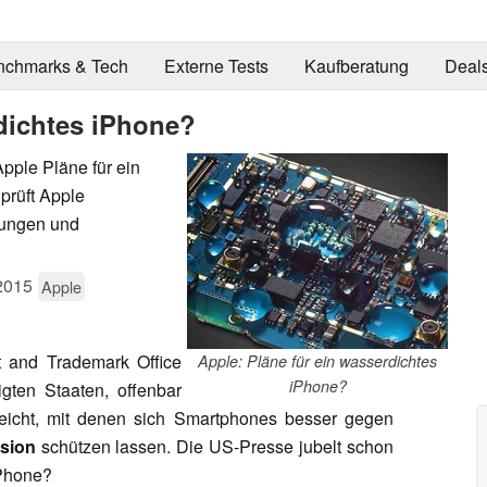
nchmarks & Tech
Externe Tests
Kaufberatung
Deal
rdichtes iPhone?
pple Pläne für ein
prüft Apple
tungen und
2015
Apple
 and Trademark Office
Apple: Pläne für ein wasserdichtes
iPhone?
gten Staaten, offenbar
reicht, mit denen sich Smartphones besser gegen
osion
schützen lassen. Die US-Presse jubelt schon
iPhone?