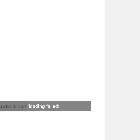
loading failed!
loading failed!