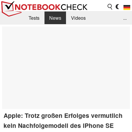
Tests
News
Videos
...
Benchmarks & Tech
Externe Tests
Kaufberatung
Deals
Suche
Jobs
Forum
Apple: Trotz großen Erfolges vermutlich
kein Nachfolgemodell des iPhone SE