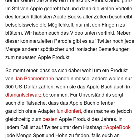
der für seine Late Show ein ironisches Produktvideo ganz
im Stil von Apple gedreht hat und darin die vielen Vorteile
des fortschrittlichsten Apple Books aller Zeiten beschreibt,
beispielsweise die Möglichkeit, nur mit den Fingern zu
blättern. Wir haben euch das Video unten verlinkt. Neben
dieser kommerziellen Parodie gibt es auf Twitter noch jede
Menge anderer spöttischer und ironischer Bemerkungen
zum neuesten Apple Produkt.
So meint einer, dass es sich dabei wohl um ein Produkt
von
Jan Böhmermann
handeln müsse, andere wollen nur
300 US-Dollar zahlen, wenn sie das Apple Buch auch in
diamantschwarz
bekommen. Für Unverständnis sorgt
auch die Tatsache, dass das Apple Buch offenbar
gänzlich ohne Adapter
funktioniert
, dies mache es jedoch
gleichzeitig zum
besten
Apple Produkt des Jahres. In
jedem Fall ist auf Twitter unter dem Hashtag
#AppleBook
jede Menge Spott und Hohn zu finden, falls euch an