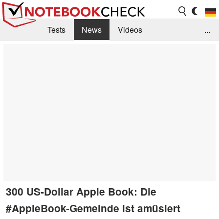
Tests
News
Videos
...
Benchmarks & Tech
Externe Tests
Kaufberatung
Deals
Suche
Jobs
Forum
300 US-Dollar Apple Book: Die
#AppleBook-Gemeinde ist amüsiert