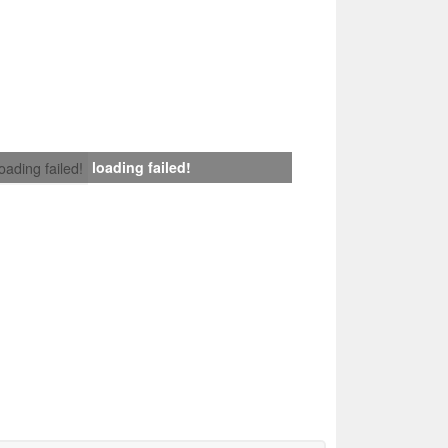
loading failed!
loading failed!