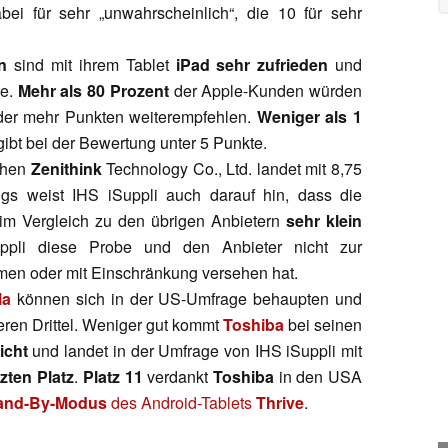
ei für sehr „unwahrscheinlich“, die 10 für sehr
n
sind mit ihrem Tablet
iPad
sehr zufrieden
und
e.
Mehr als 80 Prozent
der Apple-Kunden würden
der mehr Punkten weiterempfehlen.
Weniger als 1
ibt bei der Bewertung unter 5 Punkte.
zhen
Zenithink
Technology Co., Ltd. landet mit 8,75
ings weist IHS iSuppli auch darauf hin, dass die
 im Vergleich zu den übrigen Anbietern
sehr klein
uppli diese Probe und den Anbieter nicht zur
n oder mit Einschränkung versehen hat.
la
können sich in der US-Umfrage behaupten und
ren Drittel. Weniger gut kommt
Toshiba
bei seinen
icht
und landet in der Umfrage von IHS iSuppli mit
tzten Platz
.
Platz 11
verdankt
Toshiba
in den USA
and-By-Modus
des Android-Tablets
Thrive
.