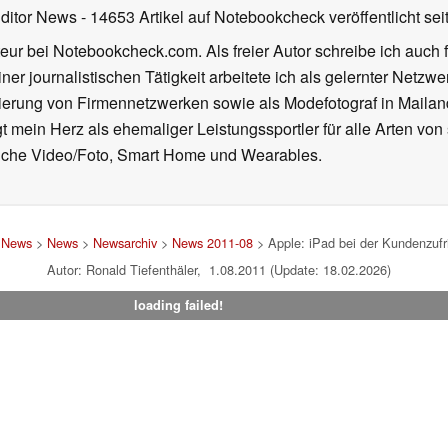
Editor News
- 14653 Artikel auf Notebookcheck veröffentlicht
sei
eur bei Notebookcheck.com. Als freier Autor schreibe ich auch 
ner journalistischen Tätigkeit arbeitete ich als gelernter Netzw
ierung von Firmennetzwerken sowie als Modefotograf in Mailan
 mein Herz als ehemaliger Leistungssportler für alle Arten von
reiche Video/Foto, Smart Home und Wearables.
d News
>
News
>
Newsarchiv
>
News 2011-08
> Apple: iPad bei der Kundenzufr
Autor: Ronald Tiefenthäler, 1.08.2011 (Update: 18.02.2026)
loading failed!