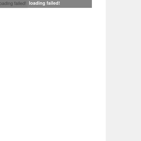
loading failed!
loading failed!