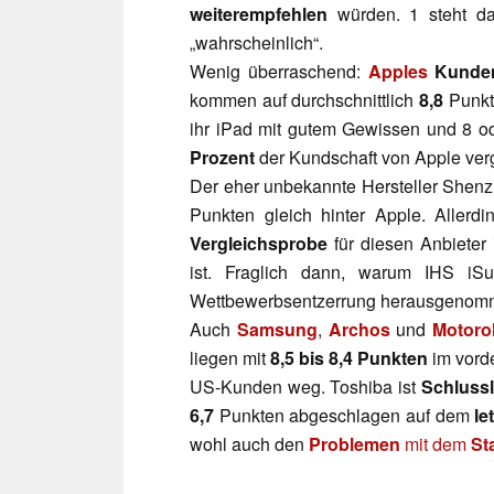
weiterempfehlen
würden. 1 steht dab
„wahrscheinlich“.
Wenig überraschend:
Apples
Kunde
kommen auf durchschnittlich
8,8
Punkt
ihr iPad mit gutem Gewissen und 8 o
Prozent
der Kundschaft von Apple verg
Der eher unbekannte Hersteller Shen
Punkten gleich hinter Apple. Allerd
Vergleichsprobe
für diesen Anbieter
ist. Fraglich dann, warum IHS iS
Wettbewerbsentzerrung herausgenomme
Auch
Samsung
,
Archos
und
Motoro
liegen mit
8,5 bis 8,4 Punkten
im vorde
US-Kunden weg. Toshiba ist
Schlussl
6,7
Punkten abgeschlagen auf dem
le
wohl auch den
Problemen
mit dem
St