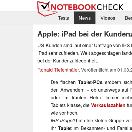
Tests
News
Videos
Be
Apple: iPad bei der Kundenz
US-Kunden sind laut einer Umfrage von IHS i
iPad sehr zufrieden. Weit abgeschlagen lande
bei der Kundenzufriedenheit.
Ronald Tiefenthäler
,
Veröffentlicht am
01.08.
Die flachen
Tablet-PCs
erobern sich
den Anwendern – ob unterwegs auf R
oder im trauten Heim. Immer meh
Tablets klasse, die
Verkaufszahlen
fü
wie vor hoch.
IHS iSuppli
hat eine kleine Gruppe vo
ihr
Tablet
im Bekannten- und Familie