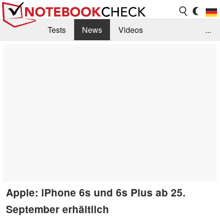
Tests
News
Videos
...
Benchmarks & Tech
Externe Tests
Kaufberatung
Deals
Suche
Jobs
Forum
Apple: iPhone 6s und 6s Plus ab 25.
September erhältlich