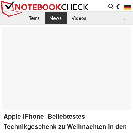
Tests
News
Videos
...
Benchmarks & Tech
Externe Tests
Kaufberatung
Deals
Suche
Jobs
Forum
Apple iPhone: Beliebtestes
Technikgeschenk zu Weihnachten in den