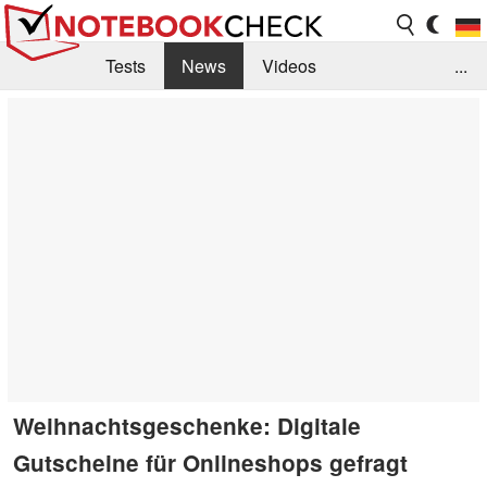
Tests
News
Videos
...
Benchmarks & Tech
Externe Tests
Kaufberatung
Deals
Suche
Jobs
Forum
Weihnachtsgeschenke: Digitale
Gutscheine für Onlineshops gefragt