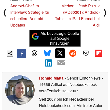
Android-Chef im
Medion Lifetab P9702
⟨
⟩
Interview: Strategie für
(MD60201): Android-
schnellere Android-
Tablet im iPad-Format bei
Updates
Aldi
Als bevorzugte Quelle
auf Google
hinzufügen
Ronald Matta
- Senior Editor News
-
14666 Artikel auf Notebookcheck
veröffentlicht
seit 2007
Seit 2007 bin ich Redakteur bei
Notebookcheck.com. Als freier Autor