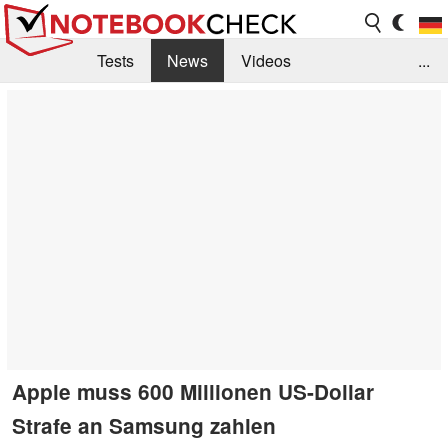
Tests
News
Videos
...
Benchmarks & Tech
Externe Tests
Kaufberatung
Deals
Suche
Jobs
Forum
Apple muss 600 Millionen US-Dollar
Strafe an Samsung zahlen