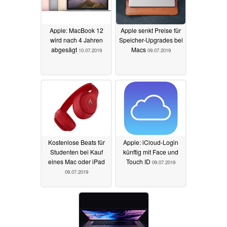
Apple: MacBook 12
Apple senkt Preise für
wird nach 4 Jahren
Speicher-Upgrades bei
abgesägt
Macs
10.07.2019
09.07.2019
Kostenlose Beats für
Apple: iCloud-Login
Studenten bei Kauf
künftig mit Face und
eines Mac oder iPad
Touch ID
09.07.2019
09.07.2019