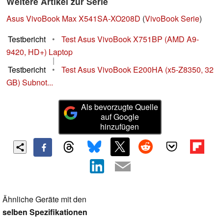
Weitere Artikel zur Serie
Asus VivoBook Max X541SA-XO208D
(
VivoBook Serie
)
Testbericht
•
Test Asus VivoBook X751BP (AMD A9-
9420, HD+) Laptop
|
Testbericht
•
Test Asus VivoBook E200HA (x5-Z8350, 32
GB) Subnot...
Als bevorzugte Quelle
auf Google
hinzufügen
Ähnliche Geräte mit den
selben Spezifikationen