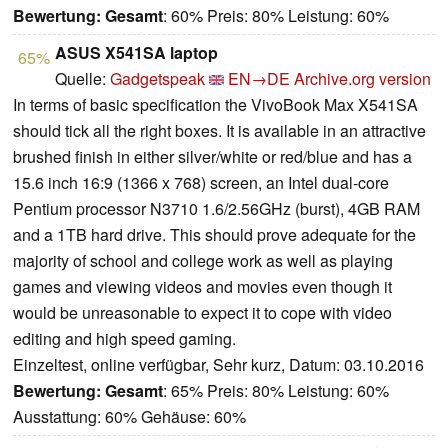
Bewertung:
Gesamt
: 60% Preis: 80% Leistung: 60%
ASUS X541SA laptop
65%
Quelle:
Gadgetspeak
EN→DE
Archive.org version
In terms of basic specification the VivoBook Max X541SA
should tick all the right boxes. It is available in an attractive
brushed finish in either silver/white or red/blue and has a
15.6 inch 16:9 (1366 x 768) screen, an Intel dual-core
Pentium processor N3710 1.6/2.56GHz (burst), 4GB RAM
and a 1TB hard drive. This should prove adequate for the
majority of school and college work as well as playing
games and viewing videos and movies even though it
would be unreasonable to expect it to cope with video
editing and high speed gaming.
Einzeltest, online verfügbar, Sehr kurz, Datum: 03.10.2016
Bewertung:
Gesamt
: 65% Preis: 80% Leistung: 60%
Ausstattung: 60% Gehäuse: 60%