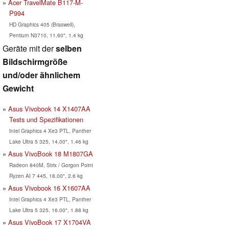
Acer TravelMate B117-M-
P994
HD Graphics 405 (Braswell),
Pentium N3710, 11.60", 1.4 kg
Geräte mit der
selben
Bildschirmgröße
und/oder ähnlichem
Gewicht
Asus Vivobook 14 X1407AA
Tests und Spezifikationen
Intel Graphics 4 Xe3 PTL, Panther
Lake Ultra 5 325, 14.00", 1.46 kg
Asus VivoBook 18 M1807GA
Radeon 840M, Strix / Gorgon Point
Ryzen AI 7 445, 18.00", 2.6 kg
Asus Vivobook 16 X1607AA
Intel Graphics 4 Xe3 PTL, Panther
Lake Ultra 5 325, 16.00", 1.88 kg
Asus VivoBook 17 X1704VA