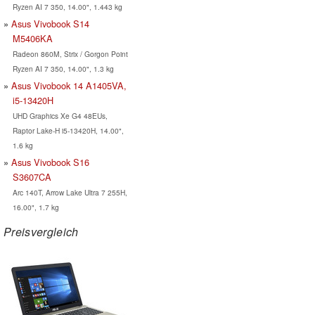
Ryzen AI 7 350, 14.00", 1.443 kg
Asus Vivobook S14
M5406KA
Radeon 860M, Strix / Gorgon Point
Ryzen AI 7 350, 14.00", 1.3 kg
Asus Vivobook 14 A1405VA,
i5-13420H
UHD Graphics Xe G4 48EUs,
Raptor Lake-H i5-13420H, 14.00",
1.6 kg
Asus Vivobook S16
S3607CA
Arc 140T, Arrow Lake Ultra 7 255H,
16.00", 1.7 kg
Preisvergleich