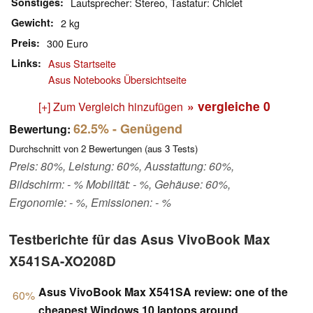
Sonstiges
Lautsprecher: Stereo, Tastatur: Chiclet
Gewicht
2 kg
Preis
300 Euro
Links
Asus Startseite
Asus Notebooks Übersichtseite
» vergleiche
0
[+] Zum Vergleich hinzufügen
62.5%
- Genügend
Bewertung:
Durchschnitt von
2
Bewertungen (aus
3
Tests)
Preis: 80%, Leistung: 60%, Ausstattung: 60%,
Bildschirm: - % Mobilität: - %, Gehäuse: 60%,
Ergonomie: - %, Emissionen: - %
Testberichte für das Asus VivoBook Max
X541SA-XO208D
Asus VivoBook Max X541SA review: one of the
60%
cheapest Windows 10 laptops around