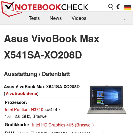
Tests
News
Videos
...
Benchmarks & Tech
Externe Tests
Asus VivoBook Max
Kaufberatung
Deals
Suche
Jobs
X541SA-XO208D
Forum
Ausstattung / Datenblatt
Asus VivoBook Max X541SA-XO208D
(
VivoBook Serie
)
Prozessor
Intel Pentium N3710
4c/4t 4 x
1.6 - 2.6 GHz, Braswell
Grafikkarte
Intel HD Graphics 405 (Braswell)