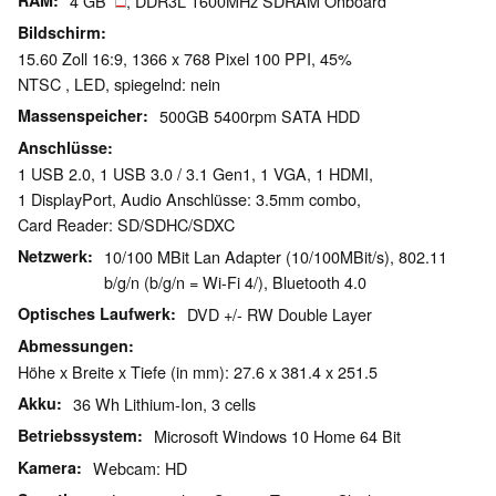
RAM
4 GB
, DDR3L 1600MHz SDRAM Onboard
Bildschirm
15.60 Zoll 16:9, 1366 x 768 Pixel 100 PPI, 45%
NTSC , LED, spiegelnd: nein
Massenspeicher
500GB 5400rpm SATA HDD
Anschlüsse
1 USB 2.0, 1 USB 3.0 / 3.1 Gen1, 1 VGA, 1 HDMI,
1 DisplayPort, Audio Anschlüsse: 3.5mm combo,
Card Reader: SD/​SDHC/​SDXC
Netzwerk
10/100 MBit Lan Adapter (10/100MBit/s), 802.11
b/g/n (b/g/n = Wi-Fi 4/), Bluetooth 4.0
Optisches Laufwerk
DVD +/- RW Double Layer
Abmessungen
Höhe x Breite x Tiefe (in mm): 27.6 x 381.4 x 251.5
Akku
36 Wh Lithium-Ion, 3 cells
Betriebssystem
Microsoft Windows 10 Home 64 Bit
Kamera
Webcam: HD