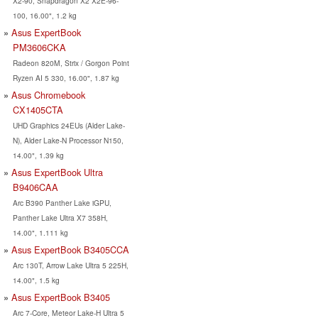
X2-90, Snapdragon X2 X2E-96-
100, 16.00", 1.2 kg
Asus ExpertBook
PM3606CKA
Radeon 820M, Strix / Gorgon Point
Ryzen AI 5 330, 16.00", 1.87 kg
Asus Chromebook
CX1405CTA
UHD Graphics 24EUs (Alder Lake-
N), Alder Lake-N Processor N150,
14.00", 1.39 kg
Asus ExpertBook Ultra
B9406CAA
Arc B390 Panther Lake iGPU,
Panther Lake Ultra X7 358H,
14.00", 1.111 kg
Asus ExpertBook B3405CCA
Arc 130T, Arrow Lake Ultra 5 225H,
14.00", 1.5 kg
Asus ExpertBook B3405
Arc 7-Core, Meteor Lake-H Ultra 5