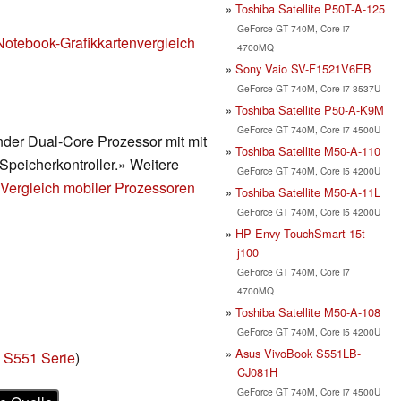
Toshiba Satellite P50T-A-125
GeForce GT 740M, Core i7
Notebook-Grafikkartenvergleich
4700MQ
Sony Vaio SV-F1521V6EB
GeForce GT 740M, Core i7 3537U
Toshiba Satellite P50-A-K9M
GeForce GT 740M, Core i7 4500U
ender Dual-Core Prozessor mit mit
Toshiba Satellite M50-A-110
Speicherkontroller.» Weitere
GeForce GT 740M, Core i5 4200U
Vergleich mobiler Prozessoren
Toshiba Satellite M50-A-11L
GeForce GT 740M, Core i5 4200U
HP Envy TouchSmart 15t-
j100
GeForce GT 740M, Core i7
4700MQ
Toshiba Satellite M50-A-108
GeForce GT 740M, Core i5 4200U
Asus VivoBook S551LB-
 S551 Serie
)
CJ081H
GeForce GT 740M, Core i7 4500U