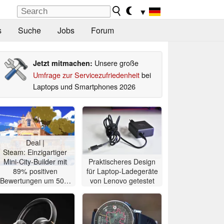
▼
s
Suche
Jobs
Forum
Unsere große
Jetzt mitmachen:
Umfrage zur Servicezufriedenheit
bei
Laptops und Smartphones 2026
Deal |
Steam: Einzigartiger
Mini-City-Builder mit
Praktischeres Design
89% positiven
für Laptop-Ladegeräte
Bewertungen um 50%
von Lenovo getestet
reduziert für 2,49 Euro