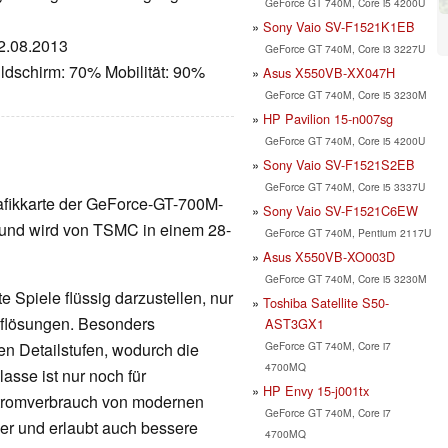
GeForce GT 740M, Core i5 4200U
Sony Vaio SV-F1521K1EB
02.08.2013
GeForce GT 740M, Core i3 3227U
ldschirm: 70% Mobilität: 90%
Asus X550VB-XX047H
GeForce GT 740M, Core i5 3230M
HP Pavilion 15-n007sg
GeForce GT 740M, Core i5 4200U
Sony Vaio SV-F1521S2EB
GeForce GT 740M, Core i5 3337U
rafikkarte der GeForce-GT-700M-
Sony Vaio SV-F1521C6EW
r und wird von TSMC in einem 28-
GeForce GT 740M, Pentium 2117U
Asus X550VB-XO003D
GeForce GT 740M, Core i5 3230M
 Spiele flüssig darzustellen, nur
Toshiba Satellite S50-
Auflösungen. Besonders
AST3GX1
GeForce GT 740M, Core i7
en Detailstufen, wodurch die
4700MQ
lasse ist nur noch für
HP Envy 15-j001tx
Stromverbrauch von modernen
GeForce GT 740M, Core i7
nger und erlaubt auch bessere
4700MQ