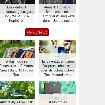
Leak enthüllt
Amazfit: Günstige
brandneue, günstigere
Smartwatch mit
Sony WH-1000X-
Kartendarstellung wird
Kopfhörer
durch Update noch
besser
Nächste Seite ⟩
73%
Ist das noch ein
Handy enttäuscht zum
Fitnesstracker? Xiaomi
Vollpreis, lohnt sich
Smart Band 10 Pro im
aber als Schnäppchen
Test
– Test Motorola Moto
G47 Smartphone
86%
Antigravity A1 im Test:
Ist Motorolas