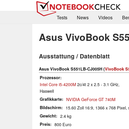
Tests
News
Videos
Be
Asus VivoBook S5
Ausstattung / Datenblatt
Asus VivoBook S551LB-CJ005H (
VivoBook S5
Prozessor
Intel Core i5-4200M
2c/4t 2 x 2.5 - 3.1 GHz,
Haswell
Grafikkarte
NVIDIA GeForce GT 740M
Bildschirm
15.60 Zoll 16:9, 1366 x 768 Pixel, 
Gewicht
2.4 kg
Preis
800 Euro