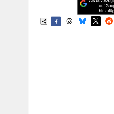
Als bevorzugt
auf Goo
hinzufü