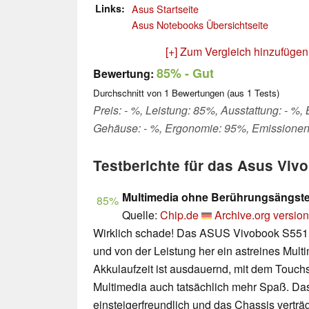
Links
Asus Startseite
Asus Notebooks Übersichtseite
[+] Zum Vergleich hinzufügen
85%
- Gut
Bewertung:
Durchschnitt von
1
Bewertungen (aus
1
Tests)
Preis: - %, Leistung: 85%, Ausstattung: - %,
Gehäuse: - %, Ergonomie: 95%, Emissione
Testberichte für das Asus Vi
Multimedia ohne Berührungsängst
85%
Quelle:
Chip.de
Archive.org version
Wirklich schade! Das ASUS Vivobook S551L
und von der Leistung her ein astreines Mul
Akkulaufzeit ist ausdauernd, mit dem Touc
Multimedia auch tatsächlich mehr Spaß. Das
einsteigerfreundlich und das Chassis vert