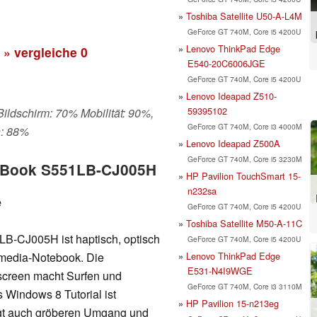
Toshiba Satellite U50-A-L4M
GeForce GT 740M, Core i5 4200U
Lenovo ThinkPad Edge
» vergleiche
0
E540-20C6006JGE
GeForce GT 740M, Core i5 4200U
Lenovo Ideapad Z510-
59395102
 Bildschirm: 70% Mobilität: 90%,
GeForce GT 740M, Core i3 4000M
n: 88%
Lenovo Ideapad Z500A
GeForce GT 740M, Core i5 3230M
voBook S551LB-CJ005H
HP Pavilion TouchSmart 15-
n232sa
e
GeForce GT 740M, Core i5 4200U
Toshiba Satellite M50-A-11C
B-CJ005H ist haptisch, optisch
GeForce GT 740M, Core i5 4200U
Lenovo ThinkPad Edge
timedia-Notebook. Die
E531-N4I9WGE
hscreen macht Surfen und
GeForce GT 740M, Core i3 3110M
 Windows 8 Tutorial ist
HP Pavilion 15-n213eg
rägt auch gröberen Umgang und