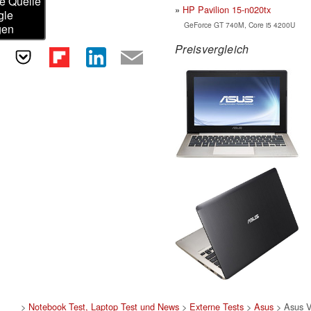
e Quelle
HP Pavilion 15-n020tx
gle
GeForce GT 740M, Core i5 4200U
gen
Preisvergleich
>
Notebook Test, Laptop Test und News
>
Externe Tests
>
Asus
> Asus 