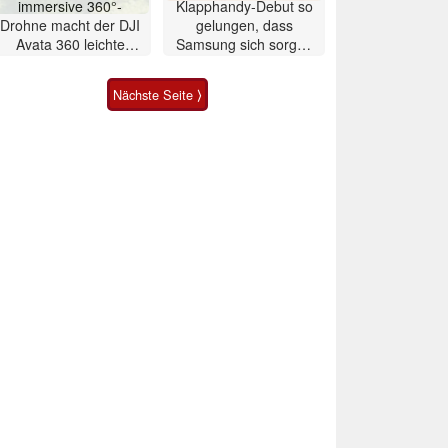
immersive 360°-
Klapphandy-Debut so
Drohne macht der DJI
gelungen, dass
Avata 360 leichte
Samsung sich sorgen
Konkurrenz
muss? – Razr Fold
Smartphone im Test
Nächste Seite ⟩