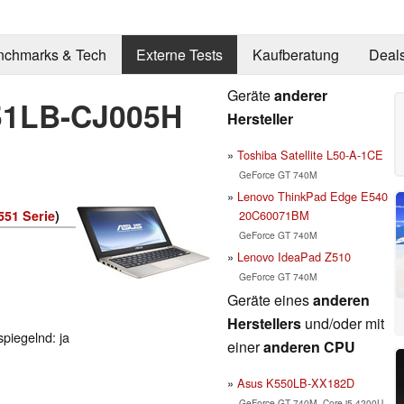
nchmarks & Tech
Externe Tests
Kaufberatung
Deal
Geräte
anderer
51LB-CJ005H
Hersteller
Toshiba Satellite L50-A-1CE
GeForce GT 740M
Lenovo ThinkPad Edge E540
20C60071BM
51 Serie
)
GeForce GT 740M
Lenovo IdeaPad Z510
GeForce GT 740M
Geräte eines
anderen
Herstellers
und/oder mit
spiegelnd: ja
einer
anderen CPU
Asus K550LB-XX182D
GeForce GT 740M, Core i5 4200U