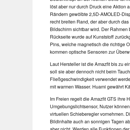
löst aber nur durch Druck eine Aktion 
Rändern gewölbte 2,5D-AMOLED-Display
recht breiten Rand, der aber durch das
Bildschirm sichtbar wird. Der Rahmen be
Rückseite wurde auf Kunststoff zurückg
Pins, welche magnetisch die richtige O
kommen optische Sensoren zur Überw
Laut Hersteller ist die Amazfit bis zu e
soll sie aber dennoch nicht beim Tauche
Fließgeschwindigkeit verwendet werde
mit warmen Wasser. Huami gewährt Käu
Im Freien regelt die Amazfit GTS ihre H
Umgebungslichtsensor, Nutzer können
virtuellen Schieberegler vornehmen. Di
Bildinhalte auch an sonnigen Tagen ab
aber nicht. Werden alle Funktionen der