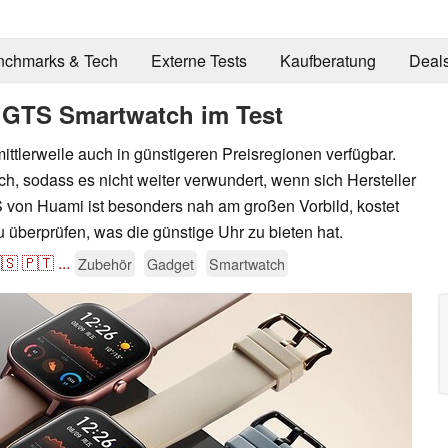
nchmarks & Tech
Externe Tests
Kaufberatung
Deal
 GTS Smartwatch im Test
ttlerweile auch in günstigeren Preisregionen verfügbar.
ch, sodass es nicht weiter verwundert, wenn sich Hersteller
S von Huami ist besonders nah am großen Vorbild, kostet
u überprüfen, was die günstige Uhr zu bieten hat.
🇸
🇵🇹
...
Zubehör
Gadget
Smartwatch