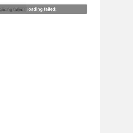
loading failed!
loading failed!