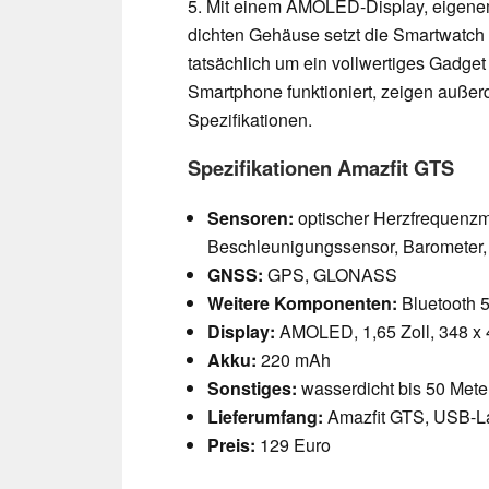
5. Mit einem AMOLED-Display, eigene
dichten Gehäuse setzt die Smartwatch 
tatsächlich um ein vollwertiges Gadge
Smartphone funktioniert, zeigen auße
Spezifikationen.
Spezifikationen Amazfit GTS
Sensoren:
optischer Herzfrequenz
Beschleunigungssensor, Barometer
GNSS:
GPS, GLONASS
Weitere Komponenten:
Bluetooth 
Display:
AMOLED, 1,65 Zoll, 348 x 4
Akku:
220 mAh
Sonstiges:
wasserdicht bis 50 Mete
Lieferumfang:
Amazfit GTS, USB-La
Preis:
129 Euro