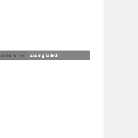
loading failed!
loading failed!