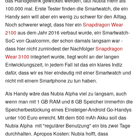
das Handgelenk gewickelt werden, laut Nubia mehr als
100.000 mal. Erste Tester finden die Smartwatch, die ein
Handy sein will aber ein wenig zu schwer für den Alltag.
Noch schwerer wiegt, dass hier ein
Snapdragon Wear
2100
aus dem Jahr 2016 verbaut wurde, ein Smartwatch-
SoC von Qualcomm, der schon damals langsam war -
dass hier nicht zumindest der Nachfolger
Snapdragon
Wear 3100
integriert wurde, liegt wohl an der langen
Entwicklungszeit, in jedem Fall ist das ein klares Indiz
dafür, dass wir es hier eindeutig mit einer Smartwatch und
nicht mit einem Smartphone zu tun haben.
Als Handy wäre das Nubia Alpha viel zu langsam, auch
wenn man mit 1 GB RAM und 8 GB Speicher immerhin die
Speicherbestückung eines Einsteiger-Android Go-Handys
unter 100 Euro erreicht. Mit dem 500 mAh Akku soll das
Nubia Alpha mit "regulärer Benutzung" ein bis zwei Tage
durchhalten. Apropos Kosten: Nubia hofft, dass