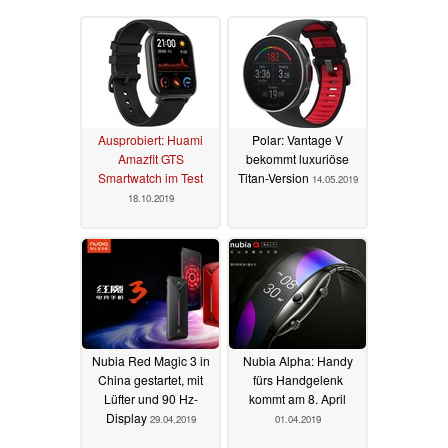
Ausprobiert: Huami
Polar: Vantage V
Amazfit GTS
bekommt luxuriöse
Smartwatch im Test
Titan-Version
14.05.2019
18.10.2019
Nubia Red Magic 3 in
Nubia Alpha: Handy
China gestartet, mit
fürs Handgelenk
Lüfter und 90 Hz-
kommt am 8. April
Display
29.04.2019
01.04.2019