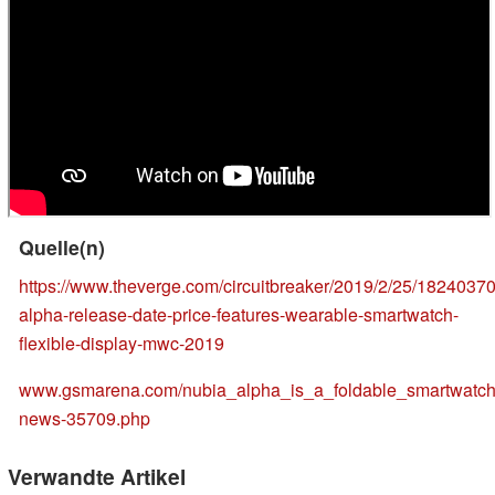
Quelle(n)
https://www.theverge.com/circuitbreaker/2019/2/25/18240370
alpha-release-date-price-features-wearable-smartwatch-
flexible-display-mwc-2019
www.gsmarena.com/nubia_alpha_is_a_foldable_smartwatch_
news-35709.php
Verwandte Artikel