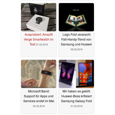
Ausprobiert: Amazfit
Lego Fold verarscht
Verge Smartwatch im
Falt-Handy-Trend von
Test
Samsung und Huawei
27.03.2019
06.03.2019
Microsoft Band:
Wir haben es gekillt:
Support für Apps und
Huawei-Boss kritisiert
Services endet im Mai
Samsung Galaxy Fold
02.03.2019
01.03.2019