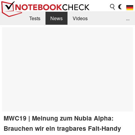
Tests
News
Videos
...
Benchmarks & Tech
Externe Tests
Kaufberatung
Deals
Suche
Jobs
Forum
MWC19 | Meinung zum Nubia Alpha:
Brauchen wir ein tragbares Falt-Handy